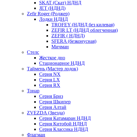
SKAT (Скат) НДНД
JET (НДНД)
Zefir Roger (Роджер)
Лодки НДНД
TROFEY (НДНД без килевая)
ZEFIR LT (НДНД облегченная)
ZEFIR ( НДНД)
SFERA (безконусная)
Мичман
Стелс
Жесткое дно
Стационарное НДНД
Таймень (Мастер лодок)
Серия NX
Серия LX
Серия RX
Тонар
Серия Бриз
Серия Шкипер
Серия Алтай
ZVEZDA (Звезда)
Серия Катамаран НДНД
Серия Китобой НДНД
Серия Классика НДНД
Флагман