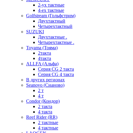
2-ух тактные
4-ех тактные
Golfstream (Гольфстрим)
Двухтактный
Четырехтактный
SUZUKI
Двухтактные .
Четырехтактные .
Toyama (Тояма)
2такта
4такта
ALLFA (Альфа)
Серия СG 2 такта
Серия СG 4 такта
В других регионах
Seanovo (Сианово)
2 т
4 т
Condor (Кондор)
2 такта
4 такта
Reef Rider (RR)
2 тактные
4 тактные