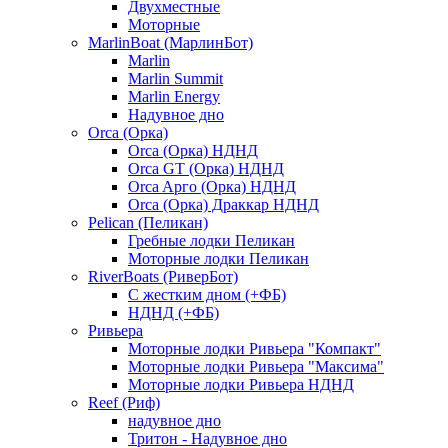
Двухместные
Моторные
MarlinBoat (МарлинБот)
Marlin
Marlin Summit
Marlin Energy
Надувное дно
Orca (Орка)
Orca (Орка) НДНД
Orca GT (Орка) НДНД
Orca Aрго (Орка) НДНД
Orca (Орка) Драккар НДНД
Pelican (Пеликан)
Гребные лодки Пеликан
Моторные лодки Пеликан
RiverBoats (РиверБот)
С жестким дном (+ФБ)
НДНД (+ФБ)
Ривьера
Моторные лодки Ривьера "Компакт"
Моторные лодки Ривьера "Максима"
Моторные лодки Ривьера НДНД
Reef (Риф)
надувное дно
Тритон - Надувное дно