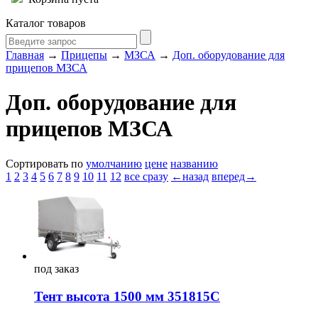
Каталог товаров
Главная
→
Прицепы
→
МЗСА
→
Доп. оборудование для
прицепов МЗСА
Доп. оборудование для
прицепов МЗСА
Сортировать по
умолчанию
цене
названию
1
2
3
4
5
6
7
8
9
10
11
12
все сразу
←назад
вперед→
под
заказ
Тент высота 1500 мм 351815С