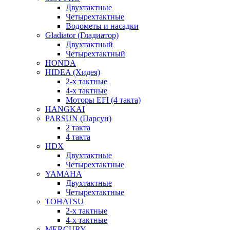
Двухтактные
Четырехтактные
Водометы и насадки
Gladiator (Гладиатор)
Двухтактный
Четырехтактный
HONDA
HIDEA (Хидея)
2-х тактные
4-х тактные
Моторы EFI (4 такта)
HANGKAI
PARSUN (Парсун)
2 такта
4 такта
HDX
Двухтактные
Четырехтактные
YAMAHA
Двухтактные
Четырехтактные
TOHATSU
2-х тактные
4-х тактные
MERCURY