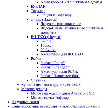
Альбатрос-XLV9 с лыжным модулем
БУРЛАК
Тофалар
Опции к Тофалару
Лидер (Ижевск)
Лидер сверхкомпактные
Лидер-Сигма (компактные с лыжным
модулем)
IKUDZO (Икудзо)
8-9 л.с.
15 л.с.
20-24 л.с.
Аксессуары для IKUDZO
Рыбак
Рыбак "Старт"
Рыбак "Стандарт"
Аксессуары для Рыбак
Рыбак "Навигатор 600"
Спутник
Купить снегоход в других регионах
Мотовездеходы
Мотовездеход, трицикл Альбатрос SR
Мотовездеход Тофалар
Надувные санки
Сани-волокуши, аксессуары к мотобуксировщикам и