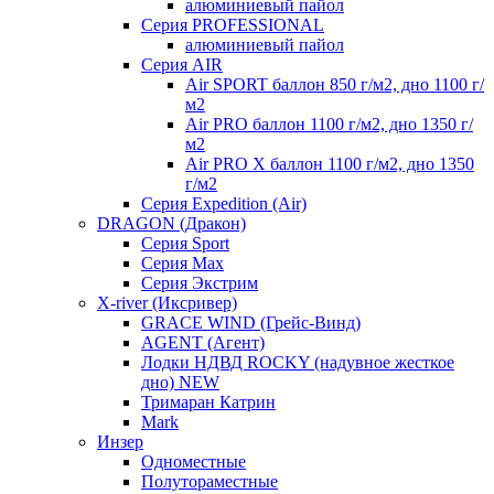
алюминиевый пайол
Серия PROFESSIONAL
алюминиевый пайол
Серия AIR
Air SPORT баллон 850 г/м2, дно 1100 г/
м2
Air PRO баллон 1100 г/м2, дно 1350 г/
м2
Air PRO X баллон 1100 г/м2, дно 1350
г/м2
Серия Expedition (Air)
DRAGON (Дракон)
Серия Sport
Серия Max
Серия Экстрим
X-river (Иксривер)
GRACE WIND (Грейс-Винд)
AGENT (Агент)
Лодки НДВД ROCKY (надувное жесткое
дно) NEW
Тримаран Катрин
Mark
Инзер
Одноместные
Полутораместные