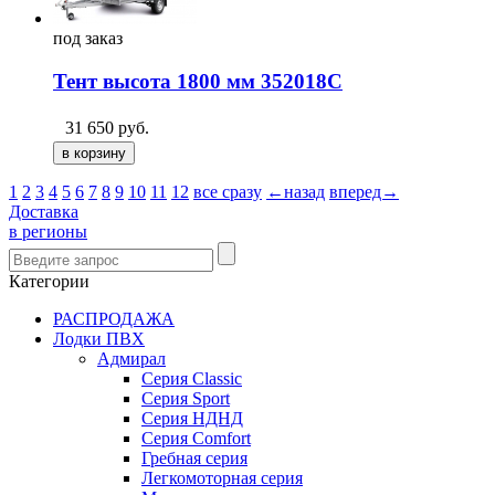
под
заказ
Тент высота 1800 мм 352018С
31 650
руб.
1
2
3
4
5
6
7
8
9
10
11
12
все сразу
←назад
вперед→
Доставка
в регионы
Категории
РАСПРОДАЖА
Лодки ПВХ
Адмирал
Серия Classic
Серия Sport
Серия НДНД
Серия Comfort
Гребная серия
Легкомоторная серия