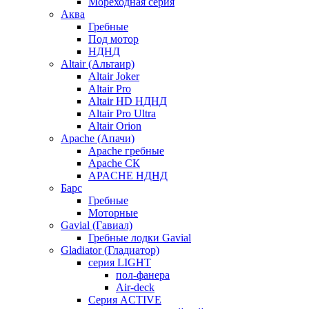
Мореходная серия
Аква
Гребные
Под мотор
НДНД
Altair (Альтаир)
Altair Joker
Altair Pro
Altair HD НДНД
Altair Pro Ultra
Altair Orion
Apache (Апачи)
Apache гребные
Apache СК
APACHE НДНД
Барс
Гребные
Моторные
Gavial (Гавиал)
Гребные лодки Gavial
Gladiator (Гладиатор)
серия LIGHT
пол-фанера
Air-deck
Серия ACTIVE