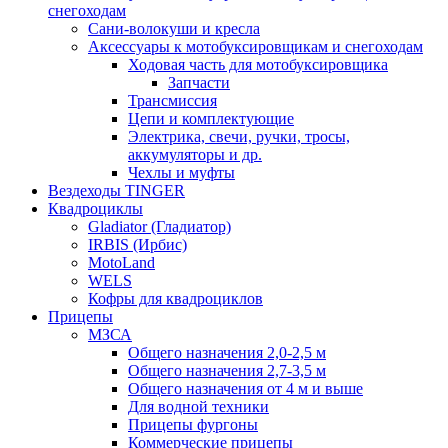
снегоходам
Сани-волокуши и кресла
Аксессуары к мотобуксировщикам и снегоходам
Ходовая часть для мотобуксировщика
Запчасти
Трансмиссия
Цепи и комплектующие
Электрика, свечи, ручки, тросы,
аккумуляторы и др.
Чехлы и муфты
Вездеходы TINGER
Квадроциклы
Gladiator (Гладиатор)
IRBIS (Ирбис)
MotoLand
WELS
Кофры для квадроциклов
Прицепы
МЗСА
Общего назначения 2,0-2,5 м
Общего назначения 2,7-3,5 м
Общего назначения от 4 м и выше
Для водной техники
Прицепы фургоны
Коммерческие прицепы