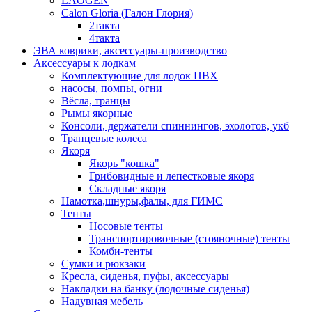
LAOGEN
Calon Gloria (Галон Глория)
2такта
4такта
ЭВА коврики, аксессуары-производство
Аксессуары к лодкам
Комплектующие для лодок ПВХ
насосы, помпы, огни
Вёсла, транцы
Рымы якорные
Консоли, держатели спиннингов, эхолотов, укб
Транцевые колеса
Якоря
Якорь "кошка"
Грибовидные и лепестковые якоря
Складные якоря
Намотка,шнуры,фалы, для ГИМС
Тенты
Носовые тенты
Транспортировочные (стояночные) тенты
Комби-тенты
Сумки и рюкзаки
Кресла, сиденья, пуфы, аксессуары
Накладки на банку (лодочные сиденья)
Надувная мебель