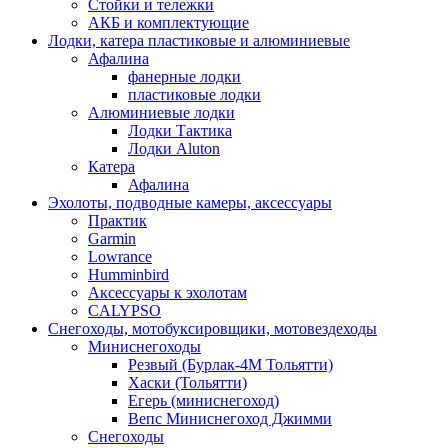
Стойки и тележки
АКБ и комплектующие
Лодки, катера пластиковые и алюминиевые
Афалина
фанерные лодки
пластиковые лодки
Алюминиевые лодки
Лодки Тактика
Лодки Aluton
Катера
Афалина
Эхолоты, подводные камеры, аксессуары
Практик
Garmin
Lowrance
Humminbird
Аксессуары к эхолотам
CALYPSO
Снегоходы, мотобуксировщики, мотовездеходы
Миниснегоходы
Резвый (Бурлак-4М Тольятти)
Хаски (Тольятти)
Егерь (миниснегоход)
Вепс Миниснегоход Джимми
Снегоходы