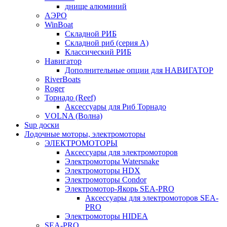
днище алюминий
АЭРО
WinBoat
Складной РИБ
Складной риб (серия А)
Классический РИБ
Навигатор
Дополнительные опции для НАВИГАТОР
RiverBoats
Roger
Торнадо (Reef)
Аксессуары для Риб Торнадо
VOLNA (Волна)
Sup доски
Лодочные моторы, электромоторы
ЭЛЕКТРОМОТОРЫ
Аксессуары для электромоторов
Электромоторы Watersnake
Электромоторы HDX
Электромоторы Condor
Электромотор-Якорь SEA-PRO
Аксессуары для электромоторов SEA-
PRO
Электромоторы HIDEA
SEA-PRO