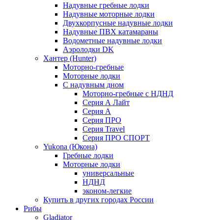
Надувные гребные лодки
Надувные моторные лодки
Двухкорпусные надувные лодки
Надувные ПВХ катамараны
Водометные надувные лодки
Аэролодки DK
Хантер (Hunter)
Моторно-гребные
Моторные лодки
С надувным дном
Моторно-гребные с НДНД
Серия А Лайт
Серия А
Серия ПРО
Серия Travel
Серия ПРО СПОРТ
Yukona (Юкона)
Гребные лодки
Моторные лодки
универсальные
НДНД
эконом-легкие
Купить в других городах России
Рибы
Gladiator