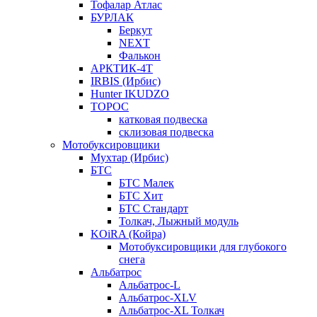
Тофалар Атлас
БУРЛАК
Беркут
NEXT
Фалькон
АРКТИК-4Т
IRBIS (Ирбис)
Hunter IKUDZO
ТОРОС
катковая подвеска
склизовая подвеска
Мотобуксировщики
Мухтар (Ирбис)
БТС
БТС Малек
БТС Хит
БТС Стандарт
Толкач, Лыжный модуль
KOiRA (Койра)
Мотобуксировщики для глубокого
снега
Альбатрос
Альбатрос-L
Альбатрос-XLV
Альбатрос-XL Толкач