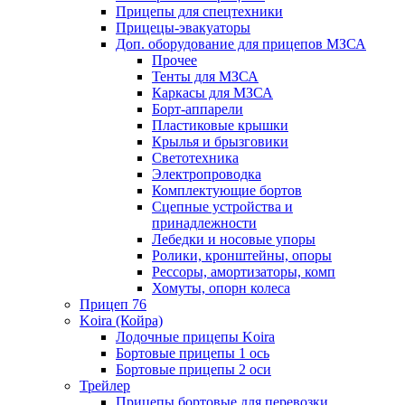
Прицепы для спецтехники
Прицецы-эвакуаторы
Доп. оборудование для прицепов МЗСА
Прочее
Тенты для МЗСА
Каркасы для МЗСА
Борт-аппарели
Пластиковые крышки
Крылья и брызговики
Светотехника
Электропроводка
Комплектующие бортов
Сцепные устройства и
принадлежности
Лебедки и носовые упоры
Ролики, кронштейны, опоры
Рессоры, амортизаторы, комп
Хомуты, опорн колеса
Прицеп 76
Koira (Койра)
Лодочные прицепы Koira
Бортовые прицепы 1 ось
Бортовые прицепы 2 оси
Трейлер
Прицепы бортовые для перевозки