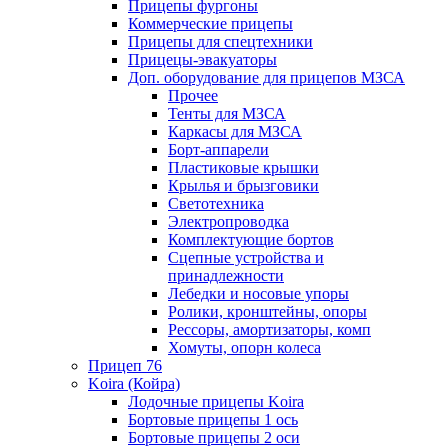
Прицепы фургоны
Коммерческие прицепы
Прицепы для спецтехники
Прицецы-эвакуаторы
Доп. оборудование для прицепов МЗСА
Прочее
Тенты для МЗСА
Каркасы для МЗСА
Борт-аппарели
Пластиковые крышки
Крылья и брызговики
Светотехника
Электропроводка
Комплектующие бортов
Сцепные устройства и
принадлежности
Лебедки и носовые упоры
Ролики, кронштейны, опоры
Рессоры, амортизаторы, комп
Хомуты, опорн колеса
Прицеп 76
Koira (Койра)
Лодочные прицепы Koira
Бортовые прицепы 1 ось
Бортовые прицепы 2 оси