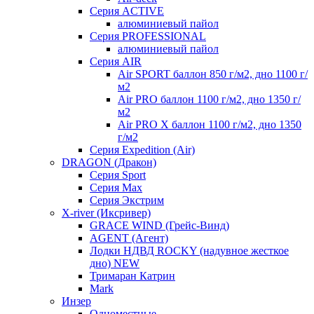
Серия ACTIVE
алюминиевый пайол
Серия PROFESSIONAL
алюминиевый пайол
Серия AIR
Air SPORT баллон 850 г/м2, дно 1100 г/
м2
Air PRO баллон 1100 г/м2, дно 1350 г/
м2
Air PRO X баллон 1100 г/м2, дно 1350
г/м2
Серия Expedition (Air)
DRAGON (Дракон)
Серия Sport
Серия Max
Серия Экстрим
X-river (Иксривер)
GRACE WIND (Грейс-Винд)
AGENT (Агент)
Лодки НДВД ROCKY (надувное жесткое
дно) NEW
Тримаран Катрин
Mark
Инзер
Одноместные