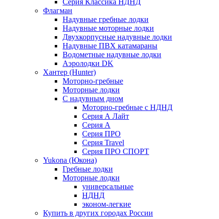
Серия Классика НДНД
Флагман
Надувные гребные лодки
Надувные моторные лодки
Двухкорпусные надувные лодки
Надувные ПВХ катамараны
Водометные надувные лодки
Аэролодки DK
Хантер (Hunter)
Моторно-гребные
Моторные лодки
С надувным дном
Моторно-гребные с НДНД
Серия А Лайт
Серия А
Серия ПРО
Серия Travel
Серия ПРО СПОРТ
Yukona (Юкона)
Гребные лодки
Моторные лодки
универсальные
НДНД
эконом-легкие
Купить в других городах России