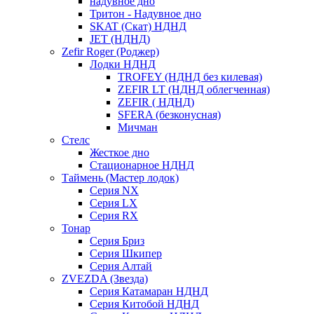
надувное дно
Тритон - Надувное дно
SKAT (Скат) НДНД
JET (НДНД)
Zefir Roger (Роджер)
Лодки НДНД
TROFEY (НДНД без килевая)
ZEFIR LT (НДНД облегченная)
ZEFIR ( НДНД)
SFERA (безконусная)
Мичман
Стелс
Жесткое дно
Стационарное НДНД
Таймень (Мастер лодок)
Серия NX
Серия LX
Серия RX
Тонар
Серия Бриз
Серия Шкипер
Серия Алтай
ZVEZDA (Звезда)
Серия Катамаран НДНД
Серия Китобой НДНД