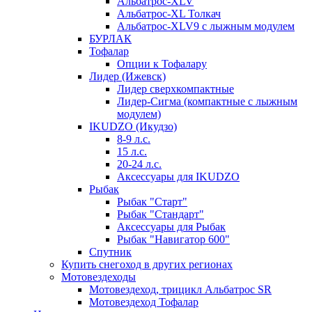
Альбатрос-XLV
Альбатрос-XL Толкач
Альбатрос-XLV9 с лыжным модулем
БУРЛАК
Тофалар
Опции к Тофалару
Лидер (Ижевск)
Лидер сверхкомпактные
Лидер-Сигма (компактные с лыжным
модулем)
IKUDZO (Икудзо)
8-9 л.с.
15 л.с.
20-24 л.с.
Аксессуары для IKUDZO
Рыбак
Рыбак "Старт"
Рыбак "Стандарт"
Аксессуары для Рыбак
Рыбак "Навигатор 600"
Спутник
Купить снегоход в других регионах
Мотовездеходы
Мотовездеход, трицикл Альбатрос SR
Мотовездеход Тофалар