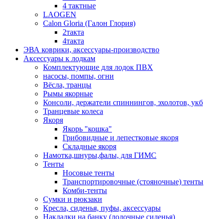
4 тактные
LAOGEN
Calon Gloria (Галон Глория)
2такта
4такта
ЭВА коврики, аксессуары-производство
Аксессуары к лодкам
Комплектующие для лодок ПВХ
насосы, помпы, огни
Вёсла, транцы
Рымы якорные
Консоли, держатели спиннингов, эхолотов, укб
Транцевые колеса
Якоря
Якорь "кошка"
Грибовидные и лепестковые якоря
Складные якоря
Намотка,шнуры,фалы, для ГИМС
Тенты
Носовые тенты
Транспортировочные (стояночные) тенты
Комби-тенты
Сумки и рюкзаки
Кресла, сиденья, пуфы, аксессуары
Накладки на банку (лодочные сиденья)