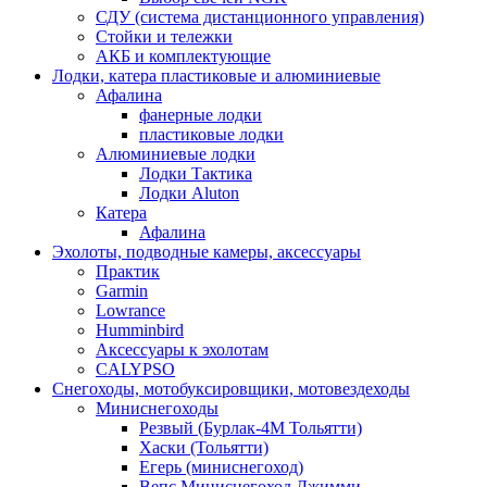
СДУ (система дистанционного управления)
Стойки и тележки
АКБ и комплектующие
Лодки, катера пластиковые и алюминиевые
Афалина
фанерные лодки
пластиковые лодки
Алюминиевые лодки
Лодки Тактика
Лодки Aluton
Катера
Афалина
Эхолоты, подводные камеры, аксессуары
Практик
Garmin
Lowrance
Humminbird
Аксессуары к эхолотам
CALYPSO
Снегоходы, мотобуксировщики, мотовездеходы
Миниснегоходы
Резвый (Бурлак-4М Тольятти)
Хаски (Тольятти)
Егерь (миниснегоход)
Вепс Миниснегоход Джимми