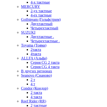
4-х тактные
MERCURY
2-ух тактные
4-ех тактные
Golfstream (Гольфстрим)
Двухтактный
Четырехтактный
SUZUKI
Двухтактные .
Четырехтактные .
Toyama (Тояма)
2такта
4такта
ALLFA (Альфа)
Серия СG 2 такта
Серия СG 4 такта
В других регионах
Seanovo (Сианово)
2 т
4 т
Condor (Кондор)
2 такта
4 такта
Reef Rider (RR)
2 тактные