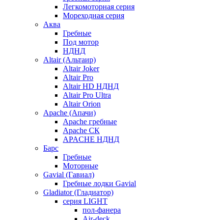
Легкомоторная серия
Мореходная серия
Аква
Гребные
Под мотор
НДНД
Altair (Альтаир)
Altair Joker
Altair Pro
Altair HD НДНД
Altair Pro Ultra
Altair Orion
Apache (Апачи)
Apache гребные
Apache СК
APACHE НДНД
Барс
Гребные
Моторные
Gavial (Гавиал)
Гребные лодки Gavial
Gladiator (Гладиатор)
серия LIGHT
пол-фанера
Air-deck