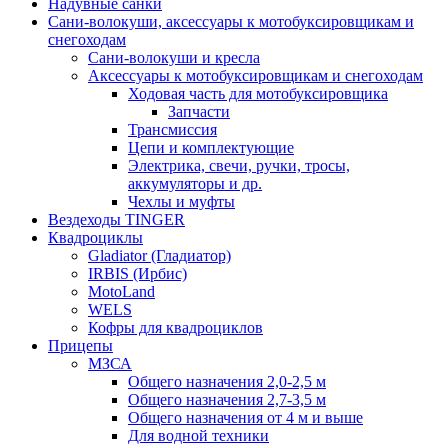
Надувные санки
Сани-волокуши, аксессуары к мотобуксировщикам и
снегоходам
Сани-волокуши и кресла
Аксессуары к мотобуксировщикам и снегоходам
Ходовая часть для мотобуксировщика
Запчасти
Трансмиссия
Цепи и комплектующие
Электрика, свечи, ручки, тросы,
аккумуляторы и др.
Чехлы и муфты
Вездеходы TINGER
Квадроциклы
Gladiator (Гладиатор)
IRBIS (Ирбис)
MotoLand
WELS
Кофры для квадроциклов
Прицепы
МЗСА
Общего назначения 2,0-2,5 м
Общего назначения 2,7-3,5 м
Общего назначения от 4 м и выше
Для водной техники