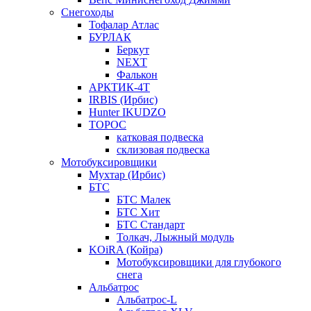
Снегоходы
Тофалар Атлас
БУРЛАК
Беркут
NEXT
Фалькон
АРКТИК-4Т
IRBIS (Ирбис)
Hunter IKUDZO
ТОРОС
катковая подвеска
склизовая подвеска
Мотобуксировщики
Мухтар (Ирбис)
БТС
БТС Малек
БТС Хит
БТС Стандарт
Толкач, Лыжный модуль
KOiRA (Койра)
Мотобуксировщики для глубокого
снега
Альбатрос
Альбатрос-L