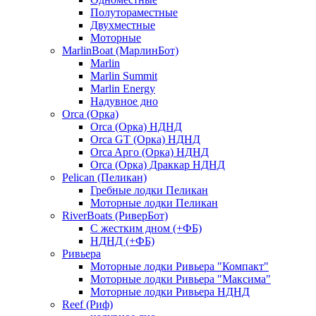
Полутораместные
Двухместные
Моторные
MarlinBoat (МарлинБот)
Marlin
Marlin Summit
Marlin Energy
Надувное дно
Orca (Орка)
Orca (Орка) НДНД
Orca GT (Орка) НДНД
Orca Aрго (Орка) НДНД
Orca (Орка) Драккар НДНД
Pelican (Пеликан)
Гребные лодки Пеликан
Моторные лодки Пеликан
RiverBoats (РиверБот)
С жестким дном (+ФБ)
НДНД (+ФБ)
Ривьера
Моторные лодки Ривьера "Компакт"
Моторные лодки Ривьера "Максима"
Моторные лодки Ривьера НДНД
Reef (Риф)