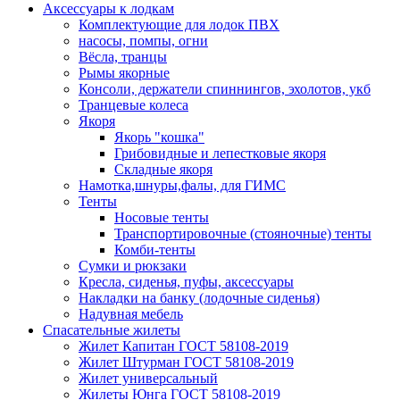
Аксессуары к лодкам
Комплектующие для лодок ПВХ
насосы, помпы, огни
Вёсла, транцы
Рымы якорные
Консоли, держатели спиннингов, эхолотов, укб
Транцевые колеса
Якоря
Якорь "кошка"
Грибовидные и лепестковые якоря
Складные якоря
Намотка,шнуры,фалы, для ГИМС
Тенты
Носовые тенты
Транспортировочные (стояночные) тенты
Комби-тенты
Сумки и рюкзаки
Кресла, сиденья, пуфы, аксессуары
Накладки на банку (лодочные сиденья)
Надувная мебель
Спасательные жилеты
Жилет Капитан ГОСТ 58108-2019
Жилет Штурман ГОСТ 58108-2019
Жилет универсальный
Жилеты Юнга ГОСТ 58108-2019