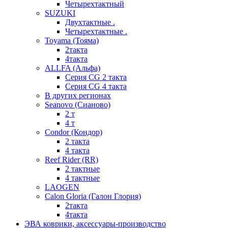
Четырехтактный
SUZUKI
Двухтактные .
Четырехтактные .
Toyama (Тояма)
2такта
4такта
ALLFA (Альфа)
Серия СG 2 такта
Серия СG 4 такта
В других регионах
Seanovo (Сианово)
2 т
4 т
Condor (Кондор)
2 такта
4 такта
Reef Rider (RR)
2 тактные
4 тактные
LAOGEN
Calon Gloria (Галон Глория)
2такта
4такта
ЭВА коврики, аксессуары-производство