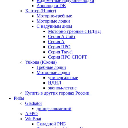
Водометные надувные лодки
Аэролодки DK
Хантер (Hunter)
Моторно-гребные
Моторные лодки
С надувным дном
Моторно-гребные с НДНД
Серия А Лайт
Серия А
Серия ПРО
Серия Travel
Серия ПРО СПОРТ
Yukona (Юкона)
Гребные лодки
Моторные лодки
универсальные
НДНД
эконом-легкие
Купить в других городах России
Рибы
Gladiator
днище алюминий
АЭРО
WinBoat
Складной РИБ