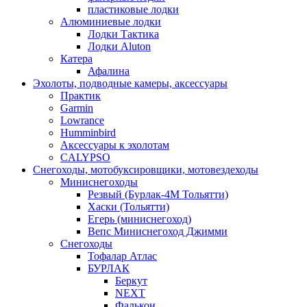
пластиковые лодки
Алюминиевые лодки
Лодки Тактика
Лодки Aluton
Катера
Афалина
Эхолоты, подводные камеры, аксессуары
Практик
Garmin
Lowrance
Humminbird
Аксессуары к эхолотам
CALYPSO
Снегоходы, мотобуксировщики, мотовездеходы
Миниснегоходы
Резвый (Бурлак-4М Тольятти)
Хаски (Тольятти)
Егерь (миниснегоход)
Вепс Миниснегоход Джимми
Снегоходы
Тофалар Атлас
БУРЛАК
Беркут
NEXT
Фалькон