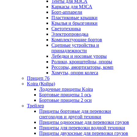
Тенты для МЗСА
Каркасы для МЗСА
Борт-аппарели
Пластиковые крышки
Крылья и брызговики
Светотехника
Электропроводка
Комплектующие бортов
Сцепные устройства и
принадлежности
Лебедки и носовые упоры
Ролики, кронштейны, опоры
Рессоры, амортизаторы, комп
Хомуты, опорн колеса
Прицеп 76
Koira (Койра)
Лодочные прицепы Koira
Бортовые прицепы 1 ось
Бортовые прицепы 2 оси
Трейлер
Прицепы бортовые для перевозки
снегоходов и другой техники
Прицепы одноосные для перевозки грузов
Прицепы для перевозки водной техники
Прицепы двухосные для перевозки грузов