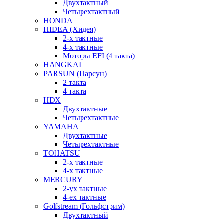
Двухтактный
Четырехтактный
HONDA
HIDEA (Хидея)
2-х тактные
4-х тактные
Моторы EFI (4 такта)
HANGKAI
PARSUN (Парсун)
2 такта
4 такта
HDX
Двухтактные
Четырехтактные
YAMAHA
Двухтактные
Четырехтактные
TOHATSU
2-х тактные
4-х тактные
MERCURY
2-ух тактные
4-ех тактные
Golfstream (Гольфстрим)
Двухтактный