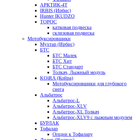
АРКТИК-4Т
IRBIS (Ирбис)
Hunter IKUDZO
ТОРОС
катковая подвеска
склизовая подвеска
Мотобуксировщики
Мухтар (Ирбис)
БТС
БТС Малек
БТС Хит
БТС Стандарт
Толкач, Лыжный модуль
KOiRA (Койра)
Мотобуксировщики для глубокого
снега
Альбатрос
Альбатрос-L
Альбатрос-XLV
Альбатрос-XL Толкач
Альбатрос-XLV9 с лыжным модулем
БУРЛАК
Тофалар
Опции к Тофалару
Лидер (Ижевск)