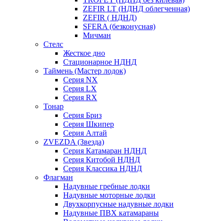
ZEFIR LT (НДНД облегченная)
ZEFIR ( НДНД)
SFERA (безконусная)
Мичман
Стелс
Жесткое дно
Стационарное НДНД
Таймень (Мастер лодок)
Серия NX
Серия LX
Серия RX
Тонар
Серия Бриз
Серия Шкипер
Серия Алтай
ZVEZDA (Звезда)
Серия Катамаран НДНД
Серия Китобой НДНД
Серия Классика НДНД
Флагман
Надувные гребные лодки
Надувные моторные лодки
Двухкорпусные надувные лодки
Надувные ПВХ катамараны