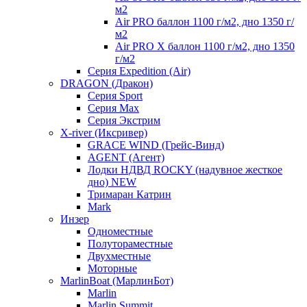
м2
Air PRO баллон 1100 г/м2, дно 1350 г/
м2
Air PRO X баллон 1100 г/м2, дно 1350
г/м2
Серия Expedition (Air)
DRAGON (Дракон)
Серия Sport
Серия Max
Серия Экстрим
X-river (Иксривер)
GRACE WIND (Грейс-Винд)
AGENT (Агент)
Лодки НДВД ROCKY (надувное жесткое
дно) NEW
Тримаран Катрин
Mark
Инзер
Одноместные
Полутораместные
Двухместные
Моторные
MarlinBoat (МарлинБот)
Marlin
Marlin Summit