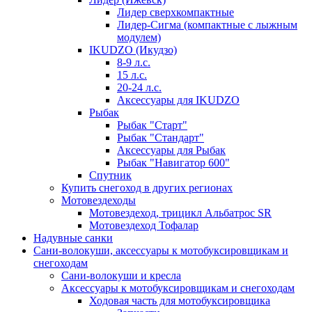
Лидер сверхкомпактные
Лидер-Сигма (компактные с лыжным
модулем)
IKUDZO (Икудзо)
8-9 л.с.
15 л.с.
20-24 л.с.
Аксессуары для IKUDZO
Рыбак
Рыбак "Старт"
Рыбак "Стандарт"
Аксессуары для Рыбак
Рыбак "Навигатор 600"
Спутник
Купить снегоход в других регионах
Мотовездеходы
Мотовездеход, трицикл Альбатрос SR
Мотовездеход Тофалар
Надувные санки
Сани-волокуши, аксессуары к мотобуксировщикам и
снегоходам
Сани-волокуши и кресла
Аксессуары к мотобуксировщикам и снегоходам
Ходовая часть для мотобуксировщика