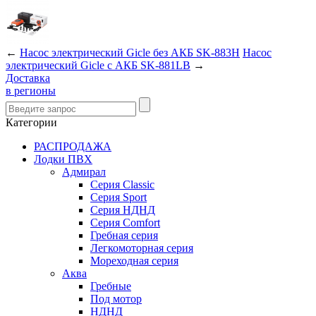
←
Насос электрический Gicle без АКБ SK-883H
Насос
электрический Gicle с АКБ SK-881LB
→
Доставка
в регионы
Категории
РАСПРОДАЖА
Лодки ПВХ
Адмирал
Серия Classic
Серия Sport
Серия НДНД
Серия Comfort
Гребная серия
Легкомоторная серия
Мореходная серия
Аква
Гребные
Под мотор
НДНД