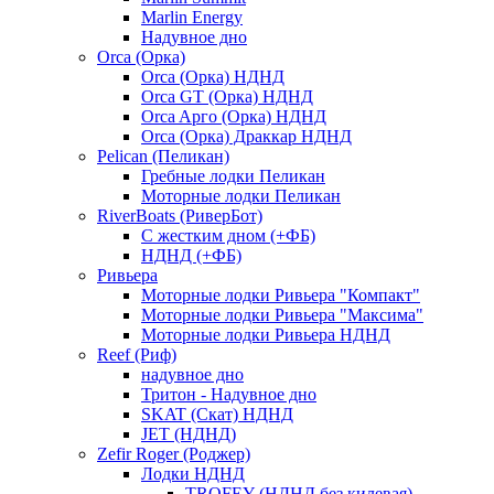
Marlin Energy
Надувное дно
Orca (Орка)
Orca (Орка) НДНД
Orca GT (Орка) НДНД
Orca Aрго (Орка) НДНД
Orca (Орка) Драккар НДНД
Pelican (Пеликан)
Гребные лодки Пеликан
Моторные лодки Пеликан
RiverBoats (РиверБот)
С жестким дном (+ФБ)
НДНД (+ФБ)
Ривьера
Моторные лодки Ривьера "Компакт"
Моторные лодки Ривьера "Максима"
Моторные лодки Ривьера НДНД
Reef (Риф)
надувное дно
Тритон - Надувное дно
SKAT (Скат) НДНД
JET (НДНД)
Zefir Roger (Роджер)
Лодки НДНД
TROFEY (НДНД без килевая)