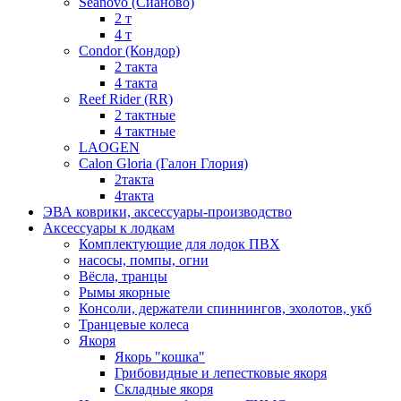
Seanovo (Сианово)
2 т
4 т
Condor (Кондор)
2 такта
4 такта
Reef Rider (RR)
2 тактные
4 тактные
LAOGEN
Calon Gloria (Галон Глория)
2такта
4такта
ЭВА коврики, аксессуары-производство
Аксессуары к лодкам
Комплектующие для лодок ПВХ
насосы, помпы, огни
Вёсла, транцы
Рымы якорные
Консоли, держатели спиннингов, эхолотов, укб
Транцевые колеса
Якоря
Якорь "кошка"
Грибовидные и лепестковые якоря
Складные якоря