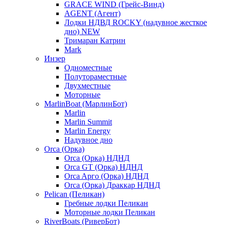
GRACE WIND (Грейс-Винд)
AGENT (Агент)
Лодки НДВД ROCKY (надувное жесткое
дно) NEW
Тримаран Катрин
Mark
Инзер
Одноместные
Полутораместные
Двухместные
Моторные
MarlinBoat (МарлинБот)
Marlin
Marlin Summit
Marlin Energy
Надувное дно
Orca (Орка)
Orca (Орка) НДНД
Orca GT (Орка) НДНД
Orca Aрго (Орка) НДНД
Orca (Орка) Драккар НДНД
Pelican (Пеликан)
Гребные лодки Пеликан
Моторные лодки Пеликан
RiverBoats (РиверБот)