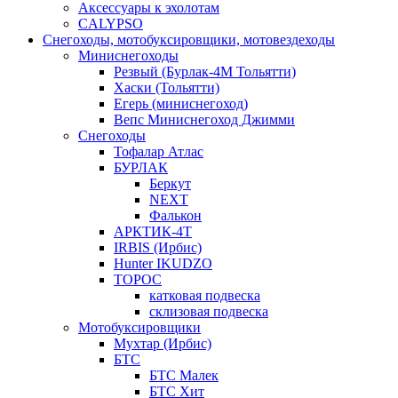
Аксессуары к эхолотам
CALYPSO
Снегоходы, мотобуксировщики, мотовездеходы
Миниснегоходы
Резвый (Бурлак-4М Тольятти)
Хаски (Тольятти)
Егерь (миниснегоход)
Вепс Миниснегоход Джимми
Снегоходы
Тофалар Атлас
БУРЛАК
Беркут
NEXT
Фалькон
АРКТИК-4Т
IRBIS (Ирбис)
Hunter IKUDZO
ТОРОС
катковая подвеска
склизовая подвеска
Мотобуксировщики
Мухтар (Ирбис)
БТС
БТС Малек
БТС Хит