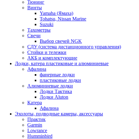
Тюнинг
Винты
Yamaha (Ямаха)
Tohatsu, Nissan Marine
Suzuki
Тахометры
Свечи
Выбор свечей NGK
СДУ (система дистанционного управления)
Стойки и тележки
АКБ и комплектующие
Лодки, катера пластиковые и алюминиевые
Афалина
фанерные лодки
пластиковые лодки
Алюминиевые лодки
Лодки Тактика
Лодки Aluton
Катера
Афалина
Эхолоты, подводные камеры, аксессуары
Практик
Garmin
Lowrance
Humminbird