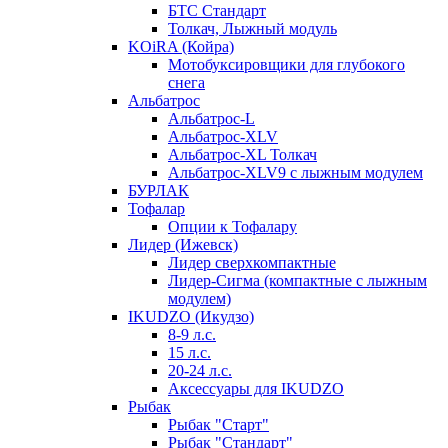
БТС Стандарт
Толкач, Лыжный модуль
KOiRA (Койра)
Мотобуксировщики для глубокого
снега
Альбатрос
Альбатрос-L
Альбатрос-XLV
Альбатрос-XL Толкач
Альбатрос-XLV9 с лыжным модулем
БУРЛАК
Тофалар
Опции к Тофалару
Лидер (Ижевск)
Лидер сверхкомпактные
Лидер-Сигма (компактные с лыжным
модулем)
IKUDZO (Икудзо)
8-9 л.с.
15 л.с.
20-24 л.с.
Аксессуары для IKUDZO
Рыбак
Рыбак "Старт"
Рыбак "Стандарт"