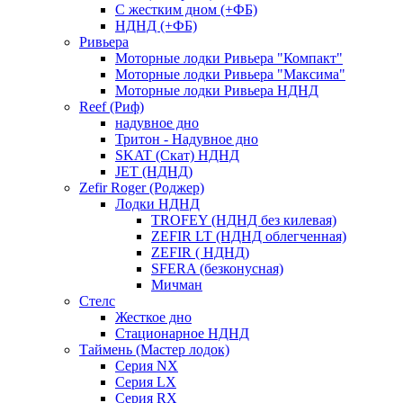
С жестким дном (+ФБ)
НДНД (+ФБ)
Ривьера
Моторные лодки Ривьера "Компакт"
Моторные лодки Ривьера "Максима"
Моторные лодки Ривьера НДНД
Reef (Риф)
надувное дно
Тритон - Надувное дно
SKAT (Скат) НДНД
JET (НДНД)
Zefir Roger (Роджер)
Лодки НДНД
TROFEY (НДНД без килевая)
ZEFIR LT (НДНД облегченная)
ZEFIR ( НДНД)
SFERA (безконусная)
Мичман
Стелс
Жесткое дно
Стационарное НДНД
Таймень (Мастер лодок)
Серия NX
Серия LX
Серия RX