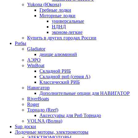
Yukona (Юкона)
Гребные лодки
Моторные лодки
универсальные
НДНД
эконом-легкие
Купить в других городах России
Рибы
Gladiator
днище алюминий
АЭРО
WinBoat
Складной РИБ
Складной риб (серия А)
Классический РИБ
Навигатор
Дополнительные опции для НАВИГАТОР
RiverBoats
Roger
Торнадо (Reef)
Аксессуары для Риб Торнадо
VOLNA (Волна)
Sup доски
Лодочные моторы, электромоторы
ЭЛЕКТРОМОТОРЫ