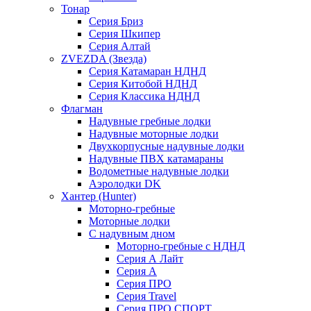
Тонар
Серия Бриз
Серия Шкипер
Серия Алтай
ZVEZDA (Звезда)
Серия Катамаран НДНД
Серия Китобой НДНД
Серия Классика НДНД
Флагман
Надувные гребные лодки
Надувные моторные лодки
Двухкорпусные надувные лодки
Надувные ПВХ катамараны
Водометные надувные лодки
Аэролодки DK
Хантер (Hunter)
Моторно-гребные
Моторные лодки
С надувным дном
Моторно-гребные с НДНД
Серия А Лайт
Серия А
Серия ПРО
Серия Travel
Серия ПРО СПОРТ