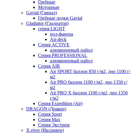
Гребные
Моторные
Gavial (Гавиал)
Гребные лодки Gavial
Gladiator (Гладиатор)
серия LIGHT
пол-фанера
Air-deck
Серия ACTIVE
алюминиевый пайол
Серия PROFESSIONAL
алюминиевый пайол
Серия AIR
Air SPORT баллон 850 г/м2, дно 1100 г/
м2
Air PRO баллон 1100 г/м2, дно 1350 г/
м2
Air PRO X баллон 1100 г/м2, дно 1350
г/м2
Серия Expedition (Air)
DRAGON (Дракон)
Серия Sport
Серия Max
Серия Экстрим
X-river (Иксривер)