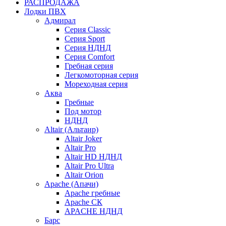
РАСПРОДАЖА
Лодки ПВХ
Адмирал
Серия Classic
Серия Sport
Серия НДНД
Серия Comfort
Гребная серия
Легкомоторная серия
Мореходная серия
Аква
Гребные
Под мотор
НДНД
Altair (Альтаир)
Altair Joker
Altair Pro
Altair HD НДНД
Altair Pro Ultra
Altair Orion
Apache (Апачи)
Apache гребные
Apache СК
APACHE НДНД
Барс