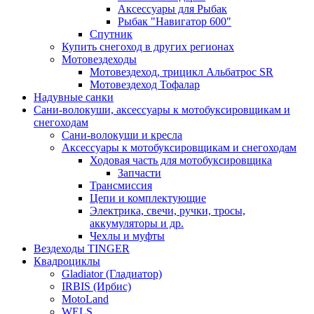
Аксессуары для Рыбак
Рыбак "Навигатор 600"
Спутник
Купить снегоход в других регионах
Мотовездеходы
Мотовездеход, трицикл Альбатрос SR
Мотовездеход Тофалар
Надувные санки
Сани-волокуши, аксессуары к мотобуксировщикам и
снегоходам
Сани-волокуши и кресла
Аксессуары к мотобуксировщикам и снегоходам
Ходовая часть для мотобуксировщика
Запчасти
Трансмиссия
Цепи и комплектующие
Электрика, свечи, ручки, тросы,
аккумуляторы и др.
Чехлы и муфты
Вездеходы TINGER
Квадроциклы
Gladiator (Гладиатор)
IRBIS (Ирбис)
MotoLand
WELS