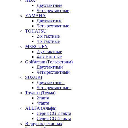
HDX
Двухтактные
Четырехтактные
YAMAHA
Двухтактные
Четырехтактные
TOHATSU
2-х тактные
4-х тактные
MERCURY
2-ух тактные
4-ех тактные
Golfstream (Гольфстрим)
Двухтактный
Четырехтактный
SUZUKI
Двухтактные .
Четырехтактные .
Toyama (Тояма)
2такта
4такта
ALLFA (Альфа)
Серия СG 2 такта
Серия СG 4 такта
В других регионах