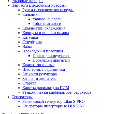
Якорные лебедки
Запчасти к лодочным моторам
Ручки переключения передач
Сальники
Yamaha, аналоги
Tohatsu, аналоги
Крыльчатки охлаждения
Корпусы и вставки помпы
Катушки
Струбцина
Валы
Прокладки и пластины
Прокладки редуктора
Прокладки двигателя
Краны топливные
Шестерни, подшипники
Запчасти редуктора
Запчасти двигателя
Стартер
Капоты (колпаки) на ПЛМ
Ремкомплекты карбюратора, редуктора
Генераторы
Бензиновый генератор Lifan S-PRO
Генераторы инверторные DINKING