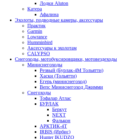
Лодки Aluton
Катера
Афалина
Эхолоты, подводные камеры, аксессуары
Практик
Garmin
Lowrance
Humminbird
Аксессуары к эхолотам
CALYPSO
Снегоходы, мотобуксировщики, мотовездеходы
Миниснегоходы
Резвый (Бурлак-4М Тольятти)
Хаски (Тольятти)
Егерь (миниснегоход)
Вепс Миниснегоход Джимми
Снегоходы
Тофалар Атлас
БУРЛАК
Беркут
NEXT
Фалькон
АРКТИК-4Т
IRBIS (Ирбис)
Hunter IKUDZO