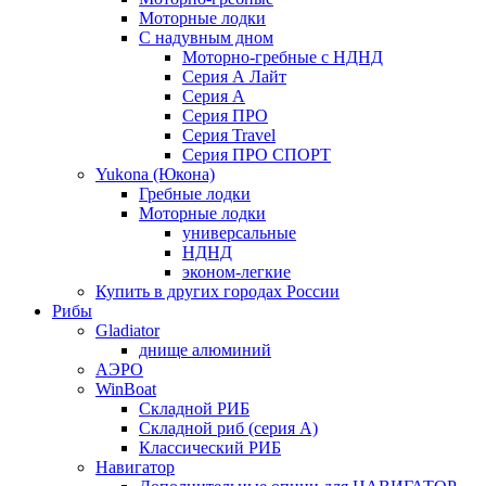
Моторные лодки
С надувным дном
Моторно-гребные с НДНД
Серия А Лайт
Серия А
Серия ПРО
Серия Travel
Серия ПРО СПОРТ
Yukona (Юкона)
Гребные лодки
Моторные лодки
универсальные
НДНД
эконом-легкие
Купить в других городах России
Рибы
Gladiator
днище алюминий
АЭРО
WinBoat
Складной РИБ
Складной риб (серия А)
Классический РИБ
Навигатор