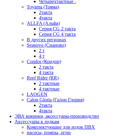
Четырехтактные .
Toyama (Тояма)
2такта
4такта
ALLFA (Альфа)
Серия СG 2 такта
Серия СG 4 такта
В других регионах
Seanovo (Сианово)
2 т
4 т
Condor (Кондор)
2 такта
4 такта
Reef Rider (RR)
2 тактные
4 тактные
LAOGEN
Calon Gloria (Галон Глория)
2такта
4такта
ЭВА коврики, аксессуары-производство
Аксессуары к лодкам
Комплектующие для лодок ПВХ
насосы, помпы, огни