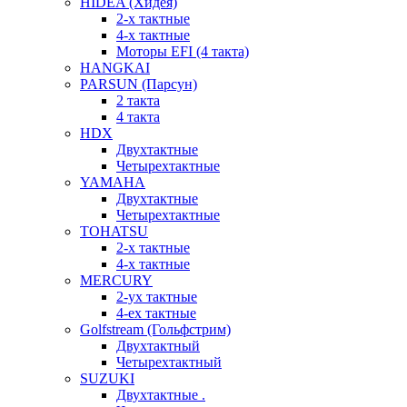
HIDEA (Хидея)
2-х тактные
4-х тактные
Моторы EFI (4 такта)
HANGKAI
PARSUN (Парсун)
2 такта
4 такта
HDX
Двухтактные
Четырехтактные
YAMAHA
Двухтактные
Четырехтактные
TOHATSU
2-х тактные
4-х тактные
MERCURY
2-ух тактные
4-ех тактные
Golfstream (Гольфстрим)
Двухтактный
Четырехтактный
SUZUKI
Двухтактные .