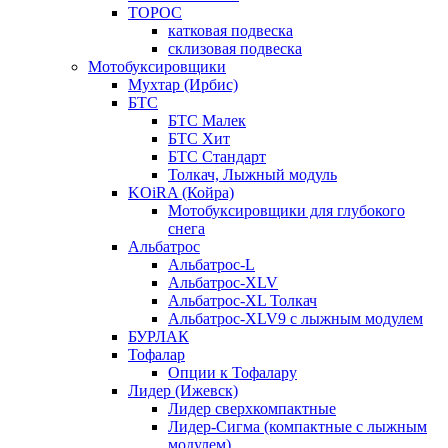
ТОРОС
катковая подвеска
склизовая подвеска
Мотобуксировщики
Мухтар (Ирбис)
БТС
БТС Малек
БТС Хит
БТС Стандарт
Толкач, Лыжный модуль
KOiRA (Койра)
Мотобуксировщики для глубокого
снега
Альбатрос
Альбатрос-L
Альбатрос-XLV
Альбатрос-XL Толкач
Альбатрос-XLV9 с лыжным модулем
БУРЛАК
Тофалар
Опции к Тофалару
Лидер (Ижевск)
Лидер сверхкомпактные
Лидер-Сигма (компактные с лыжным
модулем)