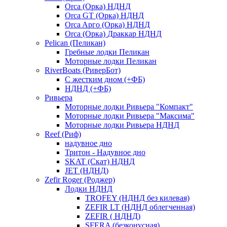
Orca (Орка) НДНД
Orca GT (Орка) НДНД
Orca Aрго (Орка) НДНД
Orca (Орка) Драккар НДНД
Pelican (Пеликан)
Гребные лодки Пеликан
Моторные лодки Пеликан
RiverBoats (РиверБот)
С жестким дном (+ФБ)
НДНД (+ФБ)
Ривьера
Моторные лодки Ривьера "Компакт"
Моторные лодки Ривьера "Максима"
Моторные лодки Ривьера НДНД
Reef (Риф)
надувное дно
Тритон - Надувное дно
SKAT (Скат) НДНД
JET (НДНД)
Zefir Roger (Роджер)
Лодки НДНД
TROFEY (НДНД без килевая)
ZEFIR LT (НДНД облегченная)
ZEFIR ( НДНД)
SFERA (безконусная)