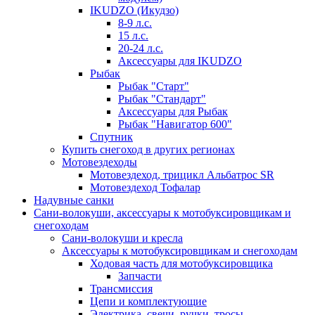
IKUDZO (Икудзо)
8-9 л.с.
15 л.с.
20-24 л.с.
Аксессуары для IKUDZO
Рыбак
Рыбак "Старт"
Рыбак "Стандарт"
Аксессуары для Рыбак
Рыбак "Навигатор 600"
Спутник
Купить снегоход в других регионах
Мотовездеходы
Мотовездеход, трицикл Альбатрос SR
Мотовездеход Тофалар
Надувные санки
Сани-волокуши, аксессуары к мотобуксировщикам и
снегоходам
Сани-волокуши и кресла
Аксессуары к мотобуксировщикам и снегоходам
Ходовая часть для мотобуксировщика
Запчасти
Трансмиссия
Цепи и комплектующие
Электрика, свечи, ручки, тросы,