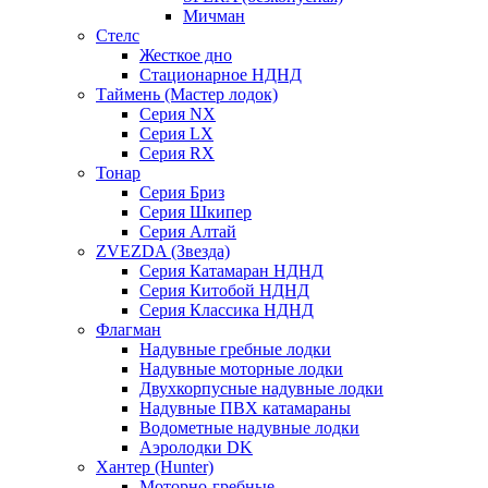
Мичман
Стелс
Жесткое дно
Стационарное НДНД
Таймень (Мастер лодок)
Серия NX
Серия LX
Серия RX
Тонар
Серия Бриз
Серия Шкипер
Серия Алтай
ZVEZDA (Звезда)
Серия Катамаран НДНД
Серия Китобой НДНД
Серия Классика НДНД
Флагман
Надувные гребные лодки
Надувные моторные лодки
Двухкорпусные надувные лодки
Надувные ПВХ катамараны
Водометные надувные лодки
Аэролодки DK
Хантер (Hunter)
Моторно-гребные