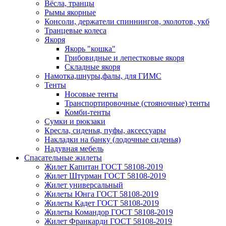
Вёсла, транцы
Рымы якорные
Консоли, держатели спиннингов, эхолотов, укб
Транцевые колеса
Якоря
Якорь "кошка"
Грибовидные и лепестковые якоря
Складные якоря
Намотка,шнуры,фалы, для ГИМС
Тенты
Носовые тенты
Транспортировочные (стояночные) тенты
Комби-тенты
Сумки и рюкзаки
Кресла, сиденья, пуфы, аксессуары
Накладки на банку (лодочные сиденья)
Надувная мебель
Спасательные жилеты
Жилет Капитан ГОСТ 58108-2019
Жилет Штурман ГОСТ 58108-2019
Жилет универсальный
Жилеты Юнга ГОСТ 58108-2019
Жилеты Кадет ГОСТ 58108-2019
Жилеты Командор ГОСТ 58108-2019
Жилет Франкарди ГОСТ 58108-2019