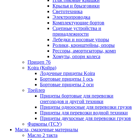
Пластиковые крышки
Крылья и брызговики
Светотехника
Электропроводка
Комплектующие бортов
Сцепные устройства и
принадлежности
Лебедки и носовые упоры
Ролики, кронштейны, опоры
Рессоры, амортизаторы, комп
Хомуты, опорн колеса
Прицеп 76
Koira (Койра)
Лодочные прицепы Koira
Бортовые прицепы 1 ось
Бортовые прицепы 2 оси
Трейлер
Прицепы бортовые для перевозки
снегоходов и другой техники
Прицепы одноосные для перевозки грузов
Прицепы для перевозки водной техники
Прицепы двухосные для перевозки грузов
Фаркопы (ТСУ)
Масла, смазочные материалы
Масло 2 такта