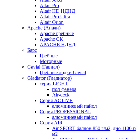
Altair Pro
Altair HD НДНД
Altair Pro Ultra
Altair Orion
Apache (Апачи)
Apache гребные
Apache СК
APACHE НДНД
Барс
Гребные
Моторные
Gavial (Гавиал)
Гребные лодки Gavial
Gladiator (Гладиатор)
серия LIGHT
пол-фанера
Air-deck
Серия ACTIVE
алюминиевый пайол
Серия PROFESSIONAL
алюминиевый пайол
Серия AIR
Air SPORT баллон 850 г/м2, дно 1100 г/
м2