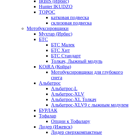
IRBIS (Ирбис)
Hunter IKUDZO
ТОРОС
катковая подвеска
склизовая подвеска
Мотобуксировщики
Мухтар (Ирбис)
БТС
БТС Малек
БТС Хит
БТС Стандарт
Толкач, Лыжный модуль
KOiRA (Койра)
Мотобуксировщики для глубокого
снега
Альбатрос
Альбатрос-L
Альбатрос-XLV
Альбатрос-XL Толкач
Альбатрос-XLV9 с лыжным модулем
БУРЛАК
Тофалар
Опции к Тофалару
Лидер (Ижевск)
Лидер сверхкомпактные