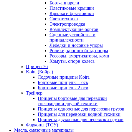
Борт-аппарели
Пластиковые крышки
Крылья и брызговики
Светотехника
Электропроводка
Комплектующие бортов
Сцепные устройства и
принадлежности
Лебедки и носовые упоры
Ролики, кронштейны, опоры
Рессоры, амортизаторы, комп
Хомуты, опорн колеса
Прицеп 76
Koira (Койра)
Лодочные прицепы Koira
Бортовые прицепы 1 ось
Бортовые прицепы 2 оси
Трейлер
Прицепы бортовые для перевозки
снегоходов и другой техники
Прицепы одноосные для перевозки грузов
Прицепы для перевозки водной техники
Прицепы двухосные для перевозки грузов
Фаркопы (ТСУ)
Масла, смазочные материалы