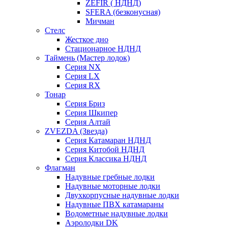
ZEFIR ( НДНД)
SFERA (безконусная)
Мичман
Стелс
Жесткое дно
Стационарное НДНД
Таймень (Мастер лодок)
Серия NX
Серия LX
Серия RX
Тонар
Серия Бриз
Серия Шкипер
Серия Алтай
ZVEZDA (Звезда)
Серия Катамаран НДНД
Серия Китобой НДНД
Серия Классика НДНД
Флагман
Надувные гребные лодки
Надувные моторные лодки
Двухкорпусные надувные лодки
Надувные ПВХ катамараны
Водометные надувные лодки
Аэролодки DK