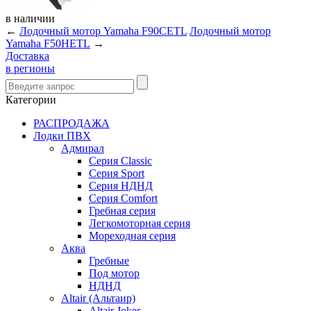
в
наличии
←
Лодочный мотор Yamaha F90CETL
Лодочный мотор
Yamaha F50HETL
→
Доставка
в регионы
Категории
РАСПРОДАЖА
Лодки ПВХ
Адмирал
Серия Classic
Серия Sport
Серия НДНД
Серия Comfort
Гребная серия
Легкомоторная серия
Мореходная серия
Аква
Гребные
Под мотор
НДНД
Altair (Альтаир)
Altair Joker