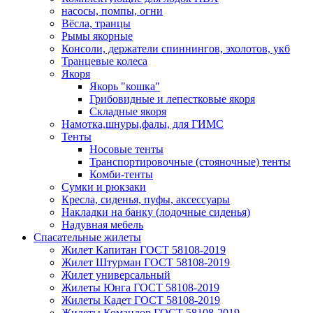
насосы, помпы, огни
Вёсла, транцы
Рымы якорные
Консоли, держатели спиннингов, эхолотов, укб
Транцевые колеса
Якоря
Якорь "кошка"
Грибовидные и лепестковые якоря
Складные якоря
Намотка,шнуры,фалы, для ГИМС
Тенты
Носовые тенты
Транспортировочные (стояночные) тенты
Комби-тенты
Сумки и рюкзаки
Кресла, сиденья, пуфы, аксессуары
Накладки на банку (лодочные сиденья)
Надувная мебель
Спасательные жилеты
Жилет Капитан ГОСТ 58108-2019
Жилет Штурман ГОСТ 58108-2019
Жилет универсальный
Жилеты Юнга ГОСТ 58108-2019
Жилеты Кадет ГОСТ 58108-2019
Жилеты Командор ГОСТ 58108-2019