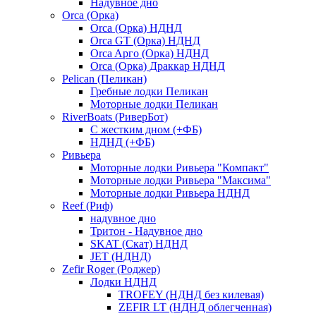
Надувное дно
Orca (Орка)
Orca (Орка) НДНД
Orca GT (Орка) НДНД
Orca Aрго (Орка) НДНД
Orca (Орка) Драккар НДНД
Pelican (Пеликан)
Гребные лодки Пеликан
Моторные лодки Пеликан
RiverBoats (РиверБот)
С жестким дном (+ФБ)
НДНД (+ФБ)
Ривьера
Моторные лодки Ривьера "Компакт"
Моторные лодки Ривьера "Максима"
Моторные лодки Ривьера НДНД
Reef (Риф)
надувное дно
Тритон - Надувное дно
SKAT (Скат) НДНД
JET (НДНД)
Zefir Roger (Роджер)
Лодки НДНД
TROFEY (НДНД без килевая)
ZEFIR LT (НДНД облегченная)