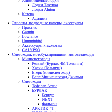
Алюминиевые лодки
Лодки Тактика
Лодки Aluton
Катера
Афалина
Эхолоты, подводные камеры, аксессуары
Практик
Garmin
Lowrance
Humminbird
Аксессуары к эхолотам
CALYPSO
Снегоходы, мотобуксировщики, мотовездеходы
Миниснегоходы
Резвый (Бурлак-4М Тольятти)
Хаски (Тольятти)
Егерь (миниснегоход)
Вепс Миниснегоход Джимми
Снегоходы
Тофалар Атлас
БУРЛАК
Беркут
NEXT
Фалькон
АРКТИК-4Т