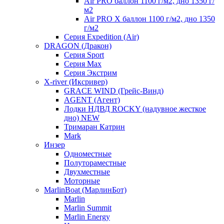
Air PRO баллон 1100 г/м2, дно 1350 г/
м2
Air PRO X баллон 1100 г/м2, дно 1350
г/м2
Серия Expedition (Air)
DRAGON (Дракон)
Серия Sport
Серия Max
Серия Экстрим
X-river (Иксривер)
GRACE WIND (Грейс-Винд)
AGENT (Агент)
Лодки НДВД ROCKY (надувное жесткое
дно) NEW
Тримаран Катрин
Mark
Инзер
Одноместные
Полутораместные
Двухместные
Моторные
MarlinBoat (МарлинБот)
Marlin
Marlin Summit
Marlin Energy