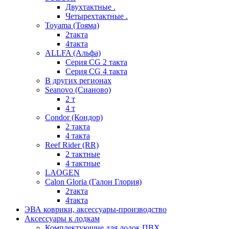
Двухтактные .
Четырехтактные .
Toyama (Тояма)
2такта
4такта
ALLFA (Альфа)
Серия СG 2 такта
Серия СG 4 такта
В других регионах
Seanovo (Сианово)
2 т
4 т
Condor (Кондор)
2 такта
4 такта
Reef Rider (RR)
2 тактные
4 тактные
LAOGEN
Calon Gloria (Галон Глория)
2такта
4такта
ЭВА коврики, аксессуары-производство
Аксессуары к лодкам
Комплектующие для лодок ПВХ