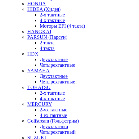
HONDA
HIDEA (Хидея)
2-х тактные
4-х тактные
Моторы EFI (4 такта)
HANGKAI
PARSUN (Парсун)
2 такта
4 такта
HDX
Двухтактные
Четырехтактные
YAMAHA
Двухтактные
Четырехтактные
TOHATSU
2-х тактные
4-х тактные
MERCURY
2-ух тактные
4-ех тактные
Golfstream (Гольфстрим)
Двухтактный
Четырехтактный
SUZUKI