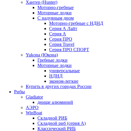
Хантер (Hunter)
Моторно-гребные
Моторные лодки
С надувным дном
Моторно-гребные с НДНД
Серия А Лайт
Серия А
Серия ПРО
Серия Travel
Серия ПРО СПОРТ
Yukona (Юкона)
Гребные лодки
Моторные лодки
универсальные
НДНД
эконом-легкие
Купить в других городах России
Рибы
Gladiator
днище алюминий
АЭРО
WinBoat
Складной РИБ
Складной риб (серия А)
Классический РИБ