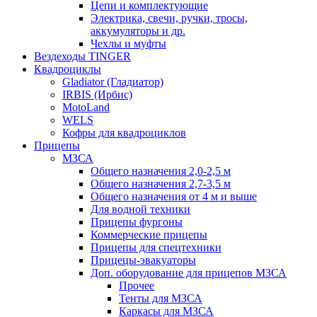
Цепи и комплектующие
Электрика, свечи, ручки, тросы,
аккумуляторы и др.
Чехлы и муфты
Вездеходы TINGER
Квадроциклы
Gladiator (Гладиатор)
IRBIS (Ирбис)
MotoLand
WELS
Кофры для квадроциклов
Прицепы
МЗСА
Общего назначения 2,0-2,5 м
Общего назначения 2,7-3,5 м
Общего назначения от 4 м и выше
Для водной техники
Прицепы фургоны
Коммерческие прицепы
Прицепы для спецтехники
Прицецы-эвакуаторы
Доп. оборудование для прицепов МЗСА
Прочее
Тенты для МЗСА
Каркасы для МЗСА