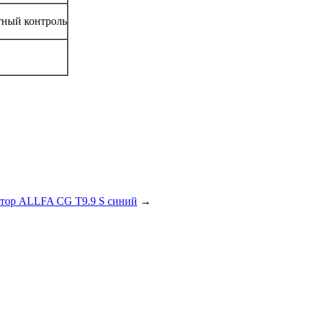
тный контроль
тор ALLFA CG T9.9 S синий
→