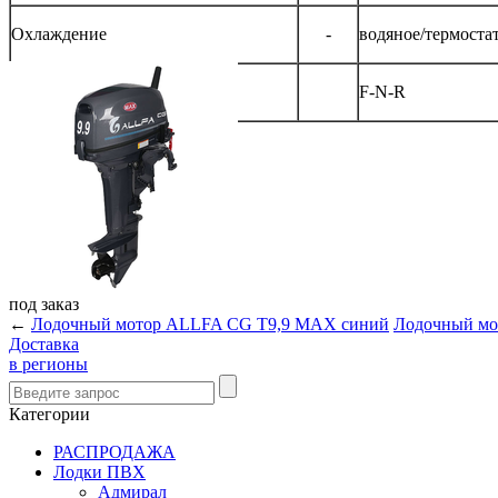
Охлаждение
-
водяное/термоста
Переключение передач
F-N-R
под
заказ
←
Лодочный мотор ALLFA CG T9,9 MAX синий
Лодочный мо
Доставка
в регионы
Категории
РАСПРОДАЖА
Лодки ПВХ
Адмирал