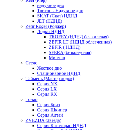
Reef (Риф)
надувное дно
Тритон - Надувное дно
SKAT (Скат) НДНД
JET (НДНД)
Zefir Roger (Роджер)
Лодки НДНД
TROFEY (НДНД без килевая)
ZEFIR LT (НДНД облегченная)
ZEFIR ( НДНД)
SFERA (безконусная)
Мичман
Стелс
Жесткое дно
Стационарное НДНД
Таймень (Мастер лодок)
Серия NX
Серия LX
Серия RX
Тонар
Серия Бриз
Серия Шкипер
Серия Алтай
ZVEZDA (Звезда)
Серия Катамаран НДНД