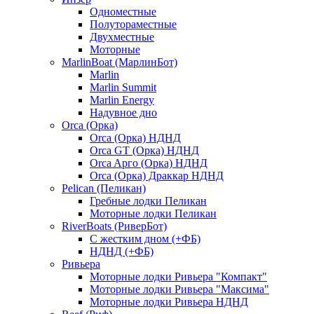
Одноместные
Полутораместные
Двухместные
Моторные
MarlinBoat (МарлинБот)
Marlin
Marlin Summit
Marlin Energy
Надувное дно
Orca (Орка)
Orca (Орка) НДНД
Orca GT (Орка) НДНД
Orca Aрго (Орка) НДНД
Orca (Орка) Драккар НДНД
Pelican (Пеликан)
Гребные лодки Пеликан
Моторные лодки Пеликан
RiverBoats (РиверБот)
С жестким дном (+ФБ)
НДНД (+ФБ)
Ривьера
Моторные лодки Ривьера "Компакт"
Моторные лодки Ривьера "Максима"
Моторные лодки Ривьера НДНД