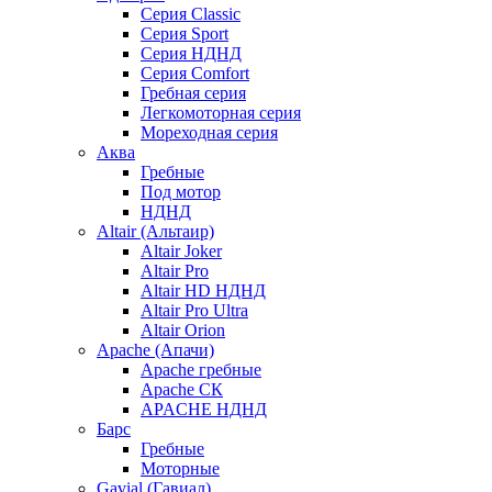
Серия Classic
Серия Sport
Серия НДНД
Серия Comfort
Гребная серия
Легкомоторная серия
Мореходная серия
Аква
Гребные
Под мотор
НДНД
Altair (Альтаир)
Altair Joker
Altair Pro
Altair HD НДНД
Altair Pro Ultra
Altair Orion
Apache (Апачи)
Apache гребные
Apache СК
APACHE НДНД
Барс
Гребные
Моторные
Gavial (Гавиал)