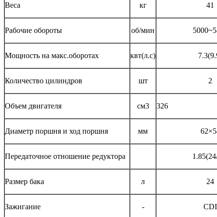
Веса
кг
41
Рабочие обороты
об/мин
5000~5
Мощность на макс.оборотах
квт(л.с)
7.3(9.
Количество цилиндров
шт
2
Объем двигателя
см
3
326
Диаметр поршня и ход поршня
мм
62×5
Передаточное отношение редуктора
1.85(24
Размер бака
л
24
Зажигание
-
CDI