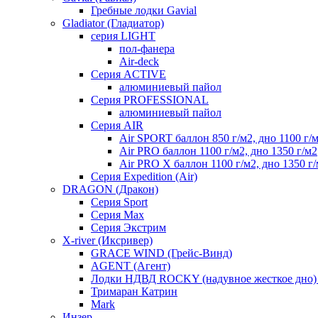
Гребные лодки Gavial
Gladiator (Гладиатор)
серия LIGHT
пол-фанера
Air-deck
Серия ACTIVE
алюминиевый пайол
Серия PROFESSIONAL
алюминиевый пайол
Серия AIR
Air SPORT баллон 850 г/м2, дно 1100 г/
Air PRO баллон 1100 г/м2, дно 1350 г/м2
Air PRO X баллон 1100 г/м2, дно 1350 г
Серия Expedition (Air)
DRAGON (Дракон)
Серия Sport
Серия Max
Серия Экстрим
X-river (Иксривер)
GRACE WIND (Грейс-Винд)
AGENT (Агент)
Лодки НДВД ROCKY (надувное жесткое дно
Тримаран Катрин
Mark
Инзер