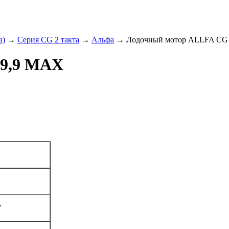
а)
→
Серия СG 2 такта
→
Альфа
→ Лодочный мотор ALLFA CG
T9,9 MAX
7