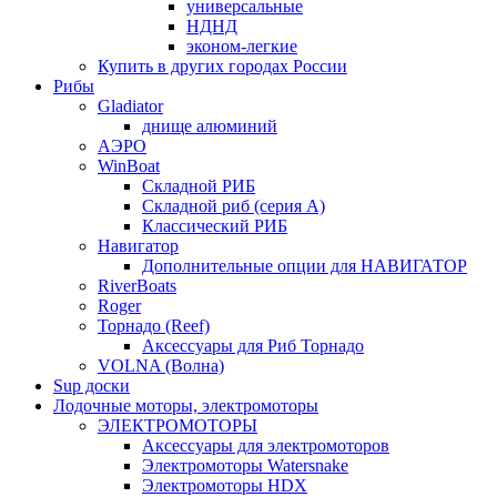
универсальные
НДНД
эконом-легкие
Купить в других городах России
Рибы
Gladiator
днище алюминий
АЭРО
WinBoat
Складной РИБ
Складной риб (серия А)
Классический РИБ
Навигатор
Дополнительные опции для НАВИГАТОР
RiverBoats
Roger
Торнадо (Reef)
Аксессуары для Риб Торнадо
VOLNA (Волна)
Sup доски
Лодочные моторы, электромоторы
ЭЛЕКТРОМОТОРЫ
Аксессуары для электромоторов
Электромоторы Watersnake
Электромоторы HDX