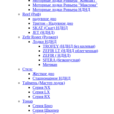
Моторные лодки Ривьера "Компакт"
Моторные лодки Ривьера "Максима"
Моторные лодки Ривьера НДНД
Reef (Риф)
надувное дно
Тритон - Надувное дно
SKAT (Скат) НДНД
JET (НДНД)
Zefir Roger (Роджер)
Лодки НДНД
TROFEY (НДНД без килевая)
ZEFIR LT (НДНД облегченная)
ZEFIR ( НДНД)
SFERA (безконусная)
Мичман
Стелс
Жесткое дно
Стационарное НДНД
Таймень (Мастер лодок)
Серия NX
Серия LX
Серия RX
Тонар
Серия Бриз
Серия Шкипер