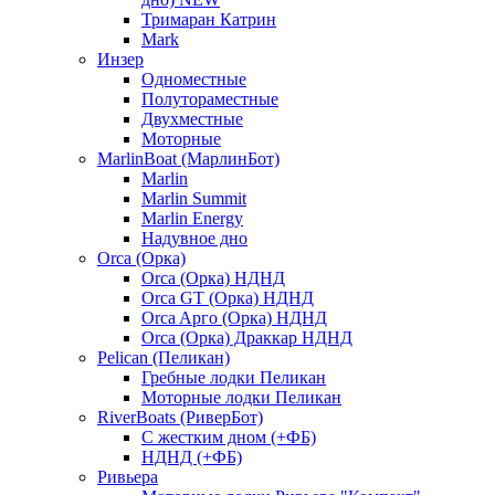
Тримаран Катрин
Mark
Инзер
Одноместные
Полутораместные
Двухместные
Моторные
MarlinBoat (МарлинБот)
Marlin
Marlin Summit
Marlin Energy
Надувное дно
Orca (Орка)
Orca (Орка) НДНД
Orca GT (Орка) НДНД
Orca Aрго (Орка) НДНД
Orca (Орка) Драккар НДНД
Pelican (Пеликан)
Гребные лодки Пеликан
Моторные лодки Пеликан
RiverBoats (РиверБот)
С жестким дном (+ФБ)
НДНД (+ФБ)
Ривьера