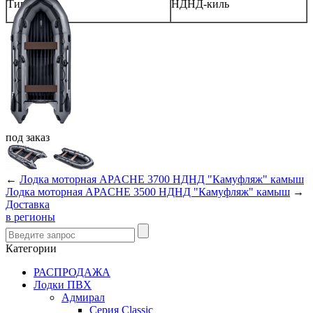
Тип дна
НДНД-киль
под
заказ
←
Лодка моторная APACHE 3700 НДНД "Камуфляж" камыш
Лодка моторная APACHE 3500 НДНД "Камуфляж" камыш
→
Доставка
в регионы
Категории
РАСПРОДАЖА
Лодки ПВХ
Адмирал
Серия Classic