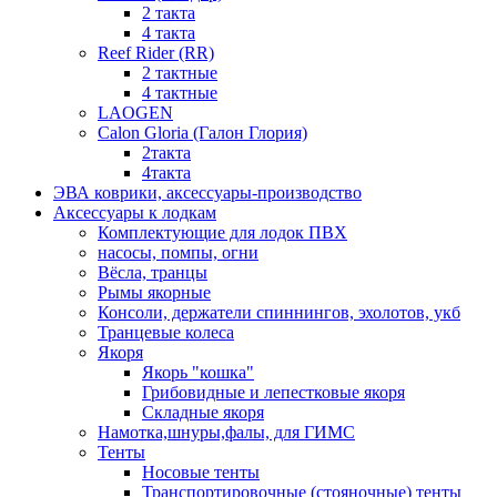
2 такта
4 такта
Reef Rider (RR)
2 тактные
4 тактные
LAOGEN
Calon Gloria (Галон Глория)
2такта
4такта
ЭВА коврики, аксессуары-производство
Аксессуары к лодкам
Комплектующие для лодок ПВХ
насосы, помпы, огни
Вёсла, транцы
Рымы якорные
Консоли, держатели спиннингов, эхолотов, укб
Транцевые колеса
Якоря
Якорь "кошка"
Грибовидные и лепестковые якоря
Складные якоря
Намотка,шнуры,фалы, для ГИМС
Тенты
Носовые тенты
Транспортировочные (стояночные) тенты