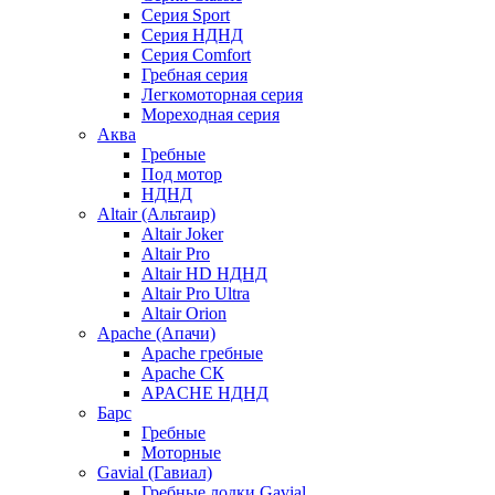
Серия Sport
Серия НДНД
Серия Comfort
Гребная серия
Легкомоторная серия
Мореходная серия
Аква
Гребные
Под мотор
НДНД
Altair (Альтаир)
Altair Joker
Altair Pro
Altair HD НДНД
Altair Pro Ultra
Altair Orion
Apache (Апачи)
Apache гребные
Apache СК
APACHE НДНД
Барс
Гребные
Моторные
Gavial (Гавиал)
Гребные лодки Gavial