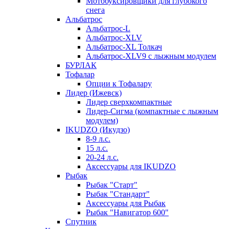
Мотобуксировщики для глубокого
снега
Альбатрос
Альбатрос-L
Альбатрос-XLV
Альбатрос-XL Толкач
Альбатрос-XLV9 с лыжным модулем
БУРЛАК
Тофалар
Опции к Тофалару
Лидер (Ижевск)
Лидер сверхкомпактные
Лидер-Сигма (компактные с лыжным
модулем)
IKUDZO (Икудзо)
8-9 л.с.
15 л.с.
20-24 л.с.
Аксессуары для IKUDZO
Рыбак
Рыбак "Старт"
Рыбак "Стандарт"
Аксессуары для Рыбак
Рыбак "Навигатор 600"
Спутник