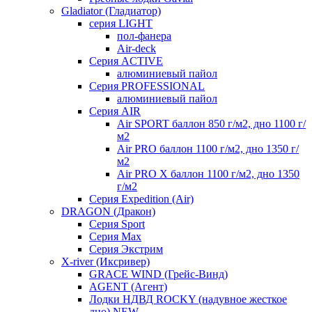
Gladiator (Гладиатор)
серия LIGHT
пол-фанера
Air-deck
Серия ACTIVE
алюминиевый пайол
Серия PROFESSIONAL
алюминиевый пайол
Серия AIR
Air SPORT баллон 850 г/м2, дно 1100 г/
м2
Air PRO баллон 1100 г/м2, дно 1350 г/
м2
Air PRO X баллон 1100 г/м2, дно 1350
г/м2
Серия Expedition (Air)
DRAGON (Дракон)
Серия Sport
Серия Max
Серия Экстрим
X-river (Иксривер)
GRACE WIND (Грейс-Винд)
AGENT (Агент)
Лодки НДВД ROCKY (надувное жесткое
дно) NEW