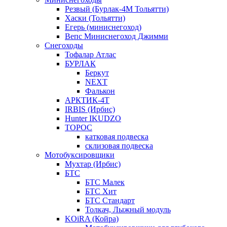
Резвый (Бурлак-4М Тольятти)
Хаски (Тольятти)
Егерь (миниснегоход)
Вепс Миниснегоход Джимми
Снегоходы
Тофалар Атлас
БУРЛАК
Беркут
NEXT
Фалькон
АРКТИК-4Т
IRBIS (Ирбис)
Hunter IKUDZO
ТОРОС
катковая подвеска
склизовая подвеска
Мотобуксировщики
Мухтар (Ирбис)
БТС
БТС Малек
БТС Хит
БТС Стандарт
Толкач, Лыжный модуль
KOiRA (Койра)