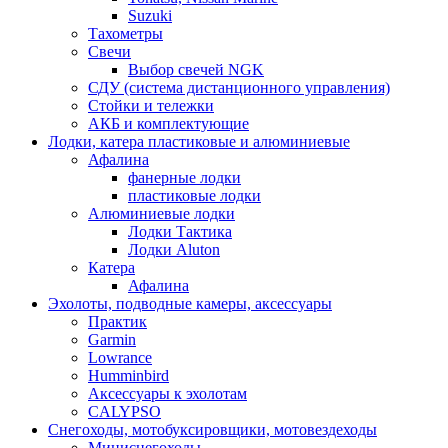
Suzuki
Тахометры
Свечи
Выбор свечей NGK
СДУ (система дистанционного управления)
Стойки и тележки
АКБ и комплектующие
Лодки, катера пластиковые и алюминиевые
Афалина
фанерные лодки
пластиковые лодки
Алюминиевые лодки
Лодки Тактика
Лодки Aluton
Катера
Афалина
Эхолоты, подводные камеры, аксессуары
Практик
Garmin
Lowrance
Humminbird
Аксессуары к эхолотам
CALYPSO
Снегоходы, мотобуксировщики, мотовездеходы
Миниснегоходы