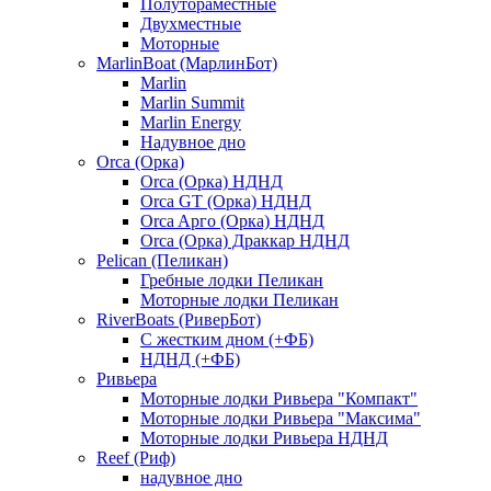
Полутораместные
Двухместные
Моторные
MarlinBoat (МарлинБот)
Marlin
Marlin Summit
Marlin Energy
Надувное дно
Orca (Орка)
Orca (Орка) НДНД
Orca GT (Орка) НДНД
Orca Aрго (Орка) НДНД
Orca (Орка) Драккар НДНД
Pelican (Пеликан)
Гребные лодки Пеликан
Моторные лодки Пеликан
RiverBoats (РиверБот)
С жестким дном (+ФБ)
НДНД (+ФБ)
Ривьера
Моторные лодки Ривьера "Компакт"
Моторные лодки Ривьера "Максима"
Моторные лодки Ривьера НДНД
Reef (Риф)
надувное дно