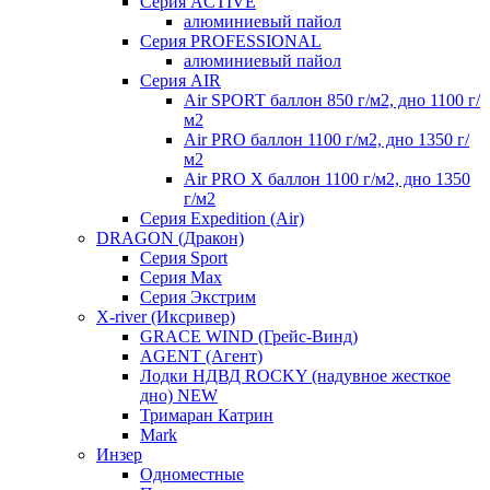
Серия ACTIVE
алюминиевый пайол
Серия PROFESSIONAL
алюминиевый пайол
Серия AIR
Air SPORT баллон 850 г/м2, дно 1100 г/
м2
Air PRO баллон 1100 г/м2, дно 1350 г/
м2
Air PRO X баллон 1100 г/м2, дно 1350
г/м2
Серия Expedition (Air)
DRAGON (Дракон)
Серия Sport
Серия Max
Серия Экстрим
X-river (Иксривер)
GRACE WIND (Грейс-Винд)
AGENT (Агент)
Лодки НДВД ROCKY (надувное жесткое
дно) NEW
Тримаран Катрин
Mark
Инзер
Одноместные