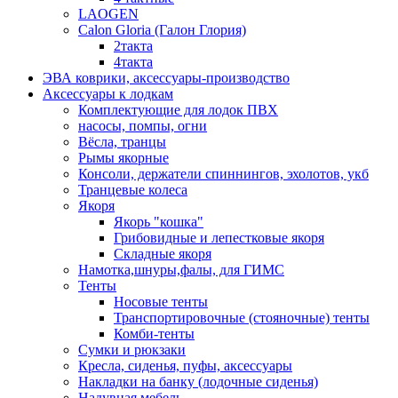
LAOGEN
Calon Gloria (Галон Глория)
2такта
4такта
ЭВА коврики, аксессуары-производство
Аксессуары к лодкам
Комплектующие для лодок ПВХ
насосы, помпы, огни
Вёсла, транцы
Рымы якорные
Консоли, держатели спиннингов, эхолотов, укб
Транцевые колеса
Якоря
Якорь "кошка"
Грибовидные и лепестковые якоря
Складные якоря
Намотка,шнуры,фалы, для ГИМС
Тенты
Носовые тенты
Транспортировочные (стояночные) тенты
Комби-тенты
Сумки и рюкзаки
Кресла, сиденья, пуфы, аксессуары
Накладки на банку (лодочные сиденья)
Надувная мебель