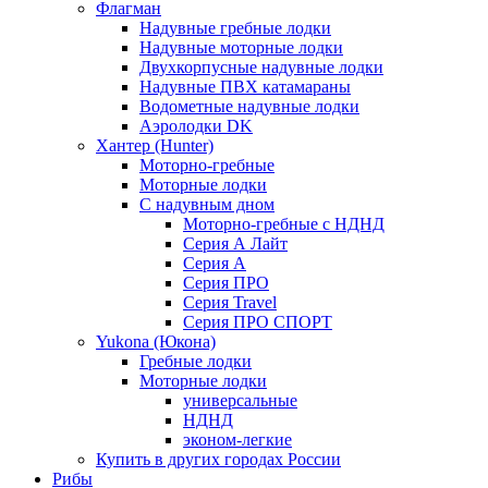
Флагман
Надувные гребные лодки
Надувные моторные лодки
Двухкорпусные надувные лодки
Надувные ПВХ катамараны
Водометные надувные лодки
Аэролодки DK
Хантер (Hunter)
Моторно-гребные
Моторные лодки
С надувным дном
Моторно-гребные с НДНД
Серия А Лайт
Серия А
Серия ПРО
Серия Travel
Серия ПРО СПОРТ
Yukona (Юкона)
Гребные лодки
Моторные лодки
универсальные
НДНД
эконом-легкие
Купить в других городах России
Рибы