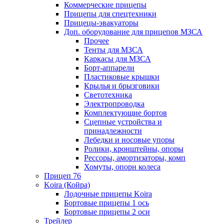
Коммерческие прицепы
Прицепы для спецтехники
Прицецы-эвакуаторы
Доп. оборудование для прицепов МЗСА
Прочее
Тенты для МЗСА
Каркасы для МЗСА
Борт-аппарели
Пластиковые крышки
Крылья и брызговики
Светотехника
Электропроводка
Комплектующие бортов
Сцепные устройства и
принадлежности
Лебедки и носовые упоры
Ролики, кронштейны, опоры
Рессоры, амортизаторы, комп
Хомуты, опорн колеса
Прицеп 76
Koira (Койра)
Лодочные прицепы Koira
Бортовые прицепы 1 ось
Бортовые прицепы 2 оси
Трейлер