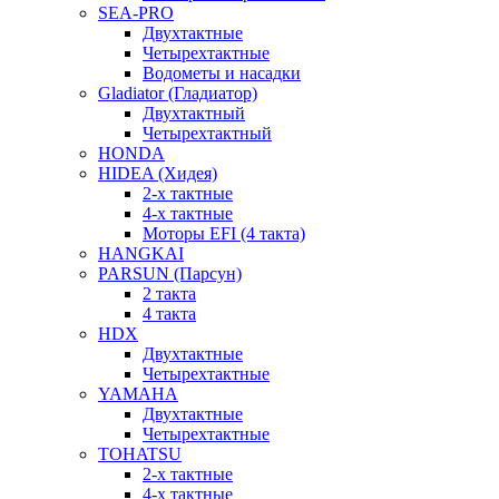
SEA-PRO
Двухтактные
Четырехтактные
Водометы и насадки
Gladiator (Гладиатор)
Двухтактный
Четырехтактный
HONDA
HIDEA (Хидея)
2-х тактные
4-х тактные
Моторы EFI (4 такта)
HANGKAI
PARSUN (Парсун)
2 такта
4 такта
HDX
Двухтактные
Четырехтактные
YAMAHA
Двухтактные
Четырехтактные
TOHATSU
2-х тактные
4-х тактные