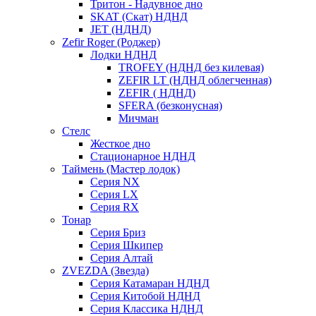
Тритон - Надувное дно
SKAT (Скат) НДНД
JET (НДНД)
Zefir Roger (Роджер)
Лодки НДНД
TROFEY (НДНД без килевая)
ZEFIR LT (НДНД облегченная)
ZEFIR ( НДНД)
SFERA (безконусная)
Мичман
Стелс
Жесткое дно
Стационарное НДНД
Таймень (Мастер лодок)
Серия NX
Серия LX
Серия RX
Тонар
Серия Бриз
Серия Шкипер
Серия Алтай
ZVEZDA (Звезда)
Серия Катамаран НДНД
Серия Китобой НДНД
Серия Классика НДНД