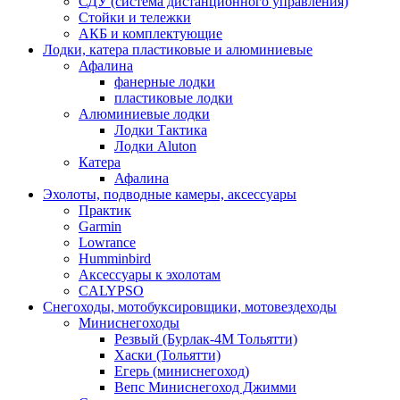
СДУ (система дистанционного управления)
Стойки и тележки
АКБ и комплектующие
Лодки, катера пластиковые и алюминиевые
Афалина
фанерные лодки
пластиковые лодки
Алюминиевые лодки
Лодки Тактика
Лодки Aluton
Катера
Афалина
Эхолоты, подводные камеры, аксессуары
Практик
Garmin
Lowrance
Humminbird
Аксессуары к эхолотам
CALYPSO
Снегоходы, мотобуксировщики, мотовездеходы
Миниснегоходы
Резвый (Бурлак-4М Тольятти)
Хаски (Тольятти)
Егерь (миниснегоход)
Вепс Миниснегоход Джимми