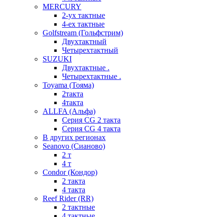
MERCURY
2-ух тактные
4-ех тактные
Golfstream (Гольфстрим)
Двухтактный
Четырехтактный
SUZUKI
Двухтактные .
Четырехтактные .
Toyama (Тояма)
2такта
4такта
ALLFA (Альфа)
Серия СG 2 такта
Серия СG 4 такта
В других регионах
Seanovo (Сианово)
2 т
4 т
Condor (Кондор)
2 такта
4 такта
Reef Rider (RR)
2 тактные
4 тактные