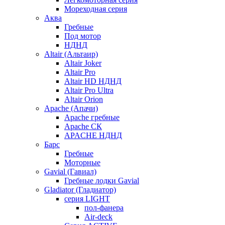
Мореходная серия
Аква
Гребные
Под мотор
НДНД
Altair (Альтаир)
Altair Joker
Altair Pro
Altair HD НДНД
Altair Pro Ultra
Altair Orion
Apache (Апачи)
Apache гребные
Apache СК
APACHE НДНД
Барс
Гребные
Моторные
Gavial (Гавиал)
Гребные лодки Gavial
Gladiator (Гладиатор)
серия LIGHT
пол-фанера
Air-deck