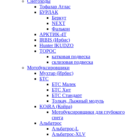
Снегоходы
Тофалар Атлас
БУРЛАК
Беркут
NEXT
Фалькон
АРКТИК-4Т
IRBIS (Ирбис)
Hunter IKUDZO
ТОРОС
катковая подвеска
склизовая подвеска
Мотобуксировщики
Мухтар (Ирбис)
БТС
БТС Малек
БТС Хит
БТС Стандарт
Толкач, Лыжный модуль
KOiRA (Койра)
Мотобуксировщики для глубокого
снега
Альбатрос
Альбатрос-L
Альбатрос-XLV