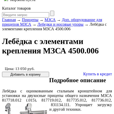
Каталог товаров
Главная
→
Прицепы
→
МЗСА
→
Доп. оборудование для
прицепов МЗСА
→
Лебедки и носовые упоры
→ Лебёдка с
элементами крепления МЗСА 4500.006
Лебёдка с элементами
крепления МЗСА 4500.006
Цена: 13 050
руб.
Купить в кредит
Подробное описание
Лебёдка с оцинкованным стальным кронштейном для
установки на двухосные прицепы общего назначения МЗСА
817718.012 (.015), 817719.012, 817735.012, 817736.012,
831132.111, 831133.111, 831134.111. Упрощает загрузку
квадроциклов, снегоходов и другой техники.