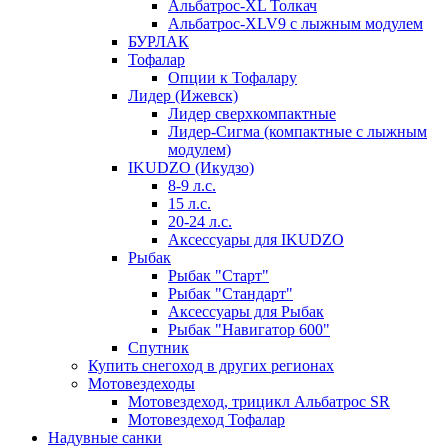
Альбатрос-XL Толкач
Альбатрос-XLV9 с лыжным модулем
БУРЛАК
Тофалар
Опции к Тофалару
Лидер (Ижевск)
Лидер сверхкомпактные
Лидер-Сигма (компактные с лыжным
модулем)
IKUDZO (Икудзо)
8-9 л.с.
15 л.с.
20-24 л.с.
Аксессуары для IKUDZO
Рыбак
Рыбак "Старт"
Рыбак "Стандарт"
Аксессуары для Рыбак
Рыбак "Навигатор 600"
Спутник
Купить снегоход в других регионах
Мотовездеходы
Мотовездеход, трицикл Альбатрос SR
Мотовездеход Тофалар
Надувные санки