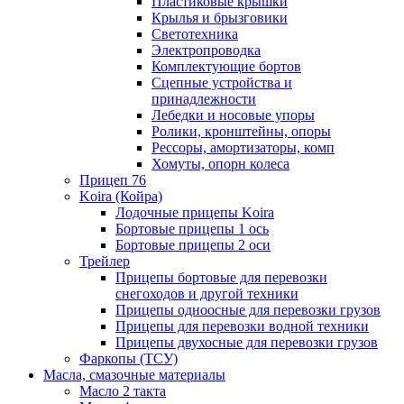
Пластиковые крышки
Крылья и брызговики
Светотехника
Электропроводка
Комплектующие бортов
Сцепные устройства и
принадлежности
Лебедки и носовые упоры
Ролики, кронштейны, опоры
Рессоры, амортизаторы, комп
Хомуты, опорн колеса
Прицеп 76
Koira (Койра)
Лодочные прицепы Koira
Бортовые прицепы 1 ось
Бортовые прицепы 2 оси
Трейлер
Прицепы бортовые для перевозки
снегоходов и другой техники
Прицепы одноосные для перевозки грузов
Прицепы для перевозки водной техники
Прицепы двухосные для перевозки грузов
Фаркопы (ТСУ)
Масла, смазочные материалы
Масло 2 такта