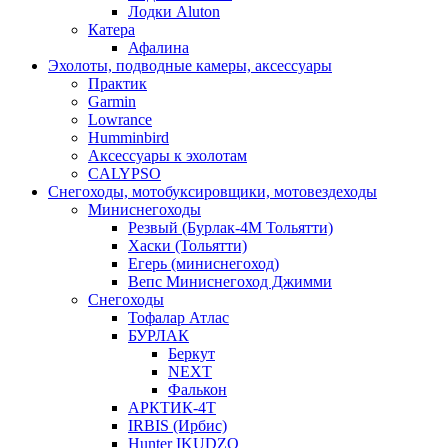
Лодки Aluton
Катера
Афалина
Эхолоты, подводные камеры, аксессуары
Практик
Garmin
Lowrance
Humminbird
Аксессуары к эхолотам
CALYPSO
Снегоходы, мотобуксировщики, мотовездеходы
Миниснегоходы
Резвый (Бурлак-4М Тольятти)
Хаски (Тольятти)
Егерь (миниснегоход)
Вепс Миниснегоход Джимми
Снегоходы
Тофалар Атлас
БУРЛАК
Беркут
NEXT
Фалькон
АРКТИК-4Т
IRBIS (Ирбис)
Hunter IKUDZO