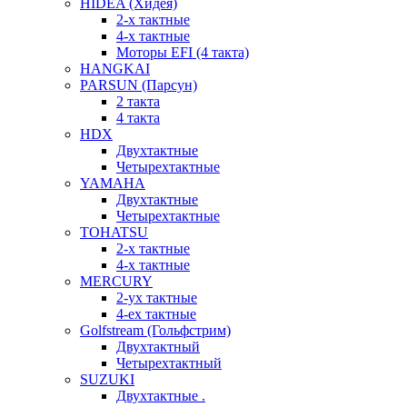
HIDEA (Хидея)
2-х тактные
4-х тактные
Моторы EFI (4 такта)
HANGKAI
PARSUN (Парсун)
2 такта
4 такта
HDX
Двухтактные
Четырехтактные
YAMAHA
Двухтактные
Четырехтактные
TOHATSU
2-х тактные
4-х тактные
MERCURY
2-ух тактные
4-ех тактные
Golfstream (Гольфстрим)
Двухтактный
Четырехтактный
SUZUKI
Двухтактные .