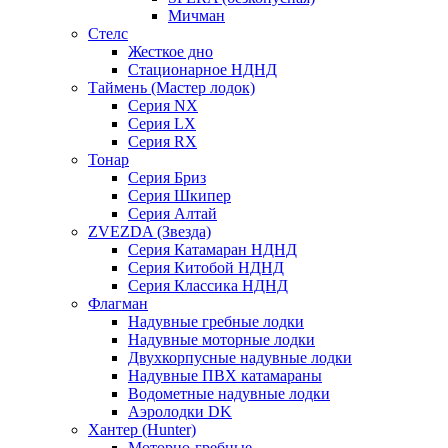
Мичман
Стелс
Жесткое дно
Стационарное НДНД
Таймень (Мастер лодок)
Серия NX
Серия LX
Серия RX
Тонар
Серия Бриз
Серия Шкипер
Серия Алтай
ZVEZDA (Звезда)
Серия Катамаран НДНД
Серия Китобой НДНД
Серия Классика НДНД
Флагман
Надувные гребные лодки
Надувные моторные лодки
Двухкорпусные надувные лодки
Надувные ПВХ катамараны
Водометные надувные лодки
Аэролодки DK
Хантер (Hunter)
Моторно-гребные