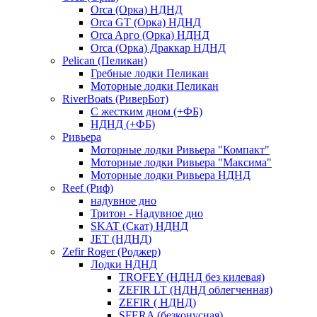
Orca (Орка) НДНД
Orca GT (Орка) НДНД
Orca Aрго (Орка) НДНД
Orca (Орка) Драккар НДНД
Pelican (Пеликан)
Гребные лодки Пеликан
Моторные лодки Пеликан
RiverBoats (РиверБот)
С жестким дном (+ФБ)
НДНД (+ФБ)
Ривьера
Моторные лодки Ривьера "Компакт"
Моторные лодки Ривьера "Максима"
Моторные лодки Ривьера НДНД
Reef (Риф)
надувное дно
Тритон - Надувное дно
SKAT (Скат) НДНД
JET (НДНД)
Zefir Roger (Роджер)
Лодки НДНД
TROFEY (НДНД без килевая)
ZEFIR LT (НДНД облегченная)
ZEFIR ( НДНД)
SFERA (безконусная)