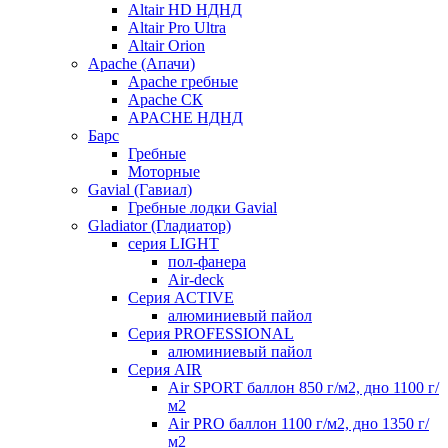
Altair HD НДНД
Altair Pro Ultra
Altair Orion
Apache (Апачи)
Apache гребные
Apache СК
APACHE НДНД
Барс
Гребные
Моторные
Gavial (Гавиал)
Гребные лодки Gavial
Gladiator (Гладиатор)
серия LIGHT
пол-фанера
Air-deck
Серия ACTIVE
алюминиевый пайол
Серия PROFESSIONAL
алюминиевый пайол
Серия AIR
Air SPORT баллон 850 г/м2, дно 1100 г/
м2
Air PRO баллон 1100 г/м2, дно 1350 г/
м2