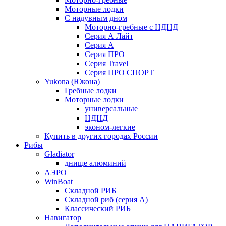
Моторные лодки
С надувным дном
Моторно-гребные с НДНД
Серия А Лайт
Серия А
Серия ПРО
Серия Travel
Серия ПРО СПОРТ
Yukona (Юкона)
Гребные лодки
Моторные лодки
универсальные
НДНД
эконом-легкие
Купить в других городах России
Рибы
Gladiator
днище алюминий
АЭРО
WinBoat
Складной РИБ
Складной риб (серия А)
Классический РИБ
Навигатор