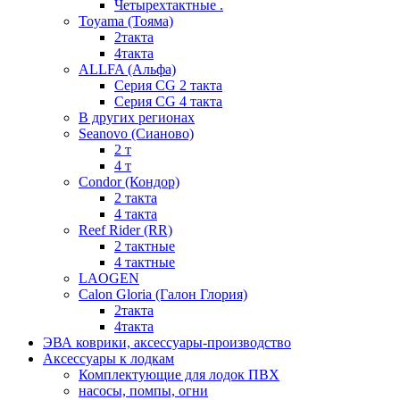
Четырехтактные .
Toyama (Тояма)
2такта
4такта
ALLFA (Альфа)
Серия СG 2 такта
Серия СG 4 такта
В других регионах
Seanovo (Сианово)
2 т
4 т
Condor (Кондор)
2 такта
4 такта
Reef Rider (RR)
2 тактные
4 тактные
LAOGEN
Calon Gloria (Галон Глория)
2такта
4такта
ЭВА коврики, аксессуары-производство
Аксессуары к лодкам
Комплектующие для лодок ПВХ
насосы, помпы, огни