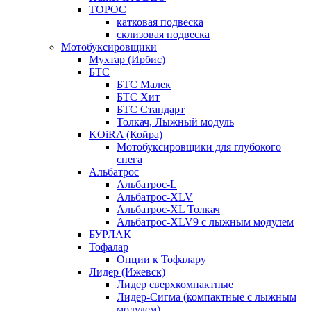
ТОРОС
катковая подвеска
склизовая подвеска
Мотобуксировщики
Мухтар (Ирбис)
БТС
БТС Малек
БТС Хит
БТС Стандарт
Толкач, Лыжный модуль
KOiRA (Койра)
Мотобуксировщики для глубокого
снега
Альбатрос
Альбатрос-L
Альбатрос-XLV
Альбатрос-XL Толкач
Альбатрос-XLV9 с лыжным модулем
БУРЛАК
Тофалар
Опции к Тофалару
Лидер (Ижевск)
Лидер сверхкомпактные
Лидер-Сигма (компактные с лыжным
модулем)