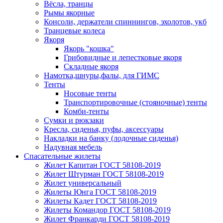
Вёсла, транцы
Рымы якорные
Консоли, держатели спиннингов, эхолотов, укб
Транцевые колеса
Якоря
Якорь "кошка"
Грибовидные и лепестковые якоря
Складные якоря
Намотка,шнуры,фалы, для ГИМС
Тенты
Носовые тенты
Транспортировочные (стояночные) тенты
Комби-тенты
Сумки и рюкзаки
Кресла, сиденья, пуфы, аксессуары
Накладки на банку (лодочные сиденья)
Надувная мебель
Спасательные жилеты
Жилет Капитан ГОСТ 58108-2019
Жилет Штурман ГОСТ 58108-2019
Жилет универсальный
Жилеты Юнга ГОСТ 58108-2019
Жилеты Кадет ГОСТ 58108-2019
Жилеты Командор ГОСТ 58108-2019
Жилет Франкарди ГОСТ 58108-2019