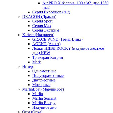
Air PRO X баллон 1100 г/м2, дно 1350
г/м2
Серия Expedition (Air)
DRAGON (Дракон)
Серия Sport
Серия Max
Серия Экстрим
X-river (Иксривер)
GRACE WIND (Грейс-Винд)
AGENT (Агент)
Лодки НДВД ROCKY (надувное жесткое
дно) NEW
Тримаран Катрин
Mark
Инзер
Одноместные
Полутораместные
Двухместные
Моторные
MarlinBoat (МарлинБот)
Marlin
Marlin Summit
Marlin Energy
Надувное дно
Orca (Орка)