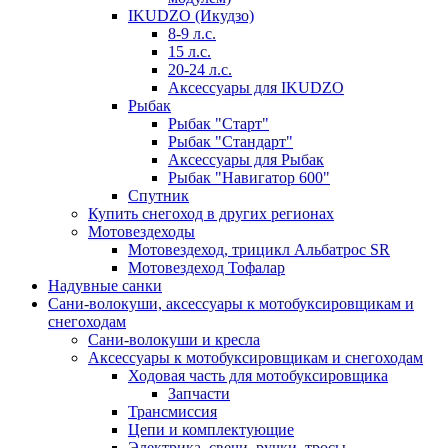
IKUDZO (Икудзо)
8-9 л.с.
15 л.с.
20-24 л.с.
Аксессуары для IKUDZO
Рыбак
Рыбак "Старт"
Рыбак "Стандарт"
Аксессуары для Рыбак
Рыбак "Навигатор 600"
Спутник
Купить снегоход в других регионах
Мотовездеходы
Мотовездеход, трицикл Альбатрос SR
Мотовездеход Тофалар
Надувные санки
Сани-волокуши, аксессуары к мотобуксировщикам и
снегоходам
Сани-волокуши и кресла
Аксессуары к мотобуксировщикам и снегоходам
Ходовая часть для мотобуксировщика
Запчасти
Трансмиссия
Цепи и комплектующие
Электрика, свечи, ручки, тросы,