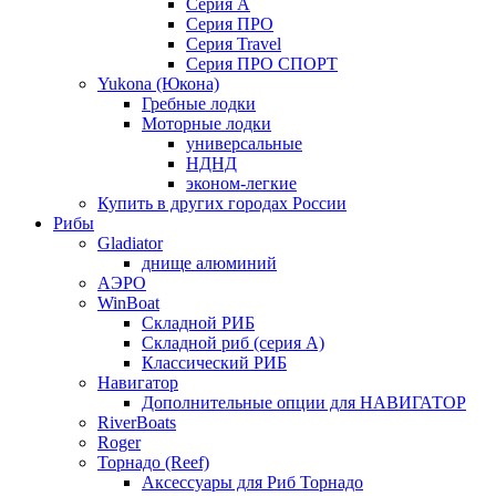
Серия А
Серия ПРО
Серия Travel
Серия ПРО СПОРТ
Yukona (Юкона)
Гребные лодки
Моторные лодки
универсальные
НДНД
эконом-легкие
Купить в других городах России
Рибы
Gladiator
днище алюминий
АЭРО
WinBoat
Складной РИБ
Складной риб (серия А)
Классический РИБ
Навигатор
Дополнительные опции для НАВИГАТОР
RiverBoats
Roger
Торнадо (Reef)
Аксессуары для Риб Торнадо