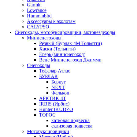
Garmin
Lowrance
Humminbird
Аксессуары к эхолотам
CALYPSO
Снегоходы, мотобуксировщики, мотовездеходы
Миниснегоходы
Резвый (Бурлак-4М Тольятти)
Хаски (Тольятти)
Егерь (миниснегоход)
Вепс Миниснегоход Джимми
Снегоходы
Тофалар Атлас
БУРЛАК
Беркут
NEXT
Фалькон
АРКТИК-4Т
IRBIS (Ирбис)
Hunter IKUDZO
ТОРОС
катковая подвеска
склизовая подвеска
Мотобуксировщики
Мухтар (Ирбис)