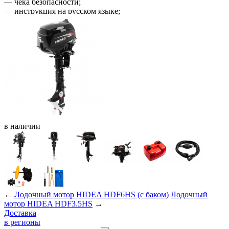
— чека безопасности;
— инструкция на русском языке;
— набор инструментов;
— набор ЗИП.
в
наличии
←
Лодочный мотор HIDEA HDF6HS (с баком)
Лодочный
мотор HIDEA HDF3.5HS
→
Доставка
в регионы