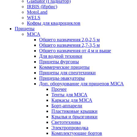
Gladiator (Гладиатор)
IRBIS (Ирбис)
MotoLand
WELS
Кофры для квадроциклов
Прицепы
МЗСА
Общего назначения 2,0-2,5 м
Общего назначения 2,7-3,5 м
Общего назначения от 4 м и выше
Для водной техники
Прицепы фургоны
Коммерческие прицепы
Прицепы для спецтехники
Прицецы-эвакуаторы
Доп. оборудование для прицепов МЗСА
Прочее
Тенты для МЗСА
Каркасы для МЗСА
Борт-аппарели
Пластиковые крышки
Крылья и брызговики
Светотехника
Электропроводка
Комплектующие бортов