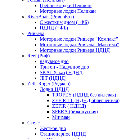
Гребные лодки Пеликан
Моторные лодки Пеликан
RiverBoats (РиверБот)
С жестким дном (+ФБ)
НДНД (+ФБ)
Ривьера
Моторные лодки Ривьера "Компакт"
Моторные лодки Ривьера "Максима"
Моторные лодки Ривьера НДНД
Reef (Риф)
надувное дно
Тритон - Надувное дно
SKAT (Скат) НДНД
JET (НДНД)
Zefir Roger (Роджер)
Лодки НДНД
TROFEY (НДНД без килевая)
ZEFIR LT (НДНД облегченная)
ZEFIR ( НДНД)
SFERA (безконусная)
Мичман
Стелс
Жесткое дно
Стационарное НДНД