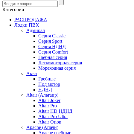
Категории
РАСПРОДАЖА
Лодки ПВХ
Адмирал
Серия Classic
Серия Sport
Серия НДНД
Серия Comfort
Гребная серия
Легкомоторная серия
Мореходная серия
Аква
Гребные
Под мотор
НДНД
Altair (Альтаир)
Altair Joker
Altair Pro
Altair HD НДНД
Altair Pro Ultra
Altair Orion
Apache (Апачи)
Apache гребные