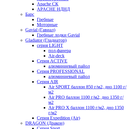
Apache СК
APACHE НДНД
Барс
Гребные
Моторные
Gavial (Гавиал)
Гребные лодки Gavial
Gladiator (Гладиатор)
серия LIGHT
пол-фанера
Air-deck
Серия ACTIVE
алюминиевый пайол
Серия PROFESSIONAL
алюминиевый пайол
Серия AIR
Air SPORT баллон 850 г/м2, дно 1100 г/
м2
Air PRO баллон 1100 г/м2, дно 1350 г/
м2
Air PRO X баллон 1100 г/м2, дно 1350
г/м2
Серия Expedition (Air)
DRAGON (Дракон)
Серия Sport