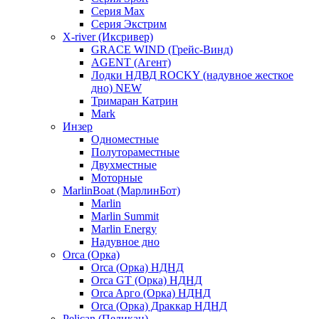
Серия Max
Серия Экстрим
X-river (Иксривер)
GRACE WIND (Грейс-Винд)
AGENT (Агент)
Лодки НДВД ROCKY (надувное жесткое
дно) NEW
Тримаран Катрин
Mark
Инзер
Одноместные
Полутораместные
Двухместные
Моторные
MarlinBoat (МарлинБот)
Marlin
Marlin Summit
Marlin Energy
Надувное дно
Orca (Орка)
Orca (Орка) НДНД
Orca GT (Орка) НДНД
Orca Aрго (Орка) НДНД
Orca (Орка) Драккар НДНД
Pelican (Пеликан)