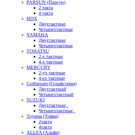
PARSUN (Парсун)
2 такта
4 такта
HDX
Двухтактные
Четырехтактные
YAMAHA
Двухтактные
Четырехтактные
TOHATSU
2-х тактные
4-х тактные
MERCURY
2-ух тактные
4-ех тактные
Golfstream (Гольфстрим)
Двухтактный
Четырехтактный
SUZUKI
Двухтактные .
Четырехтактные .
Toyama (Тояма)
2такта
4такта
ALLFA (Альфа)