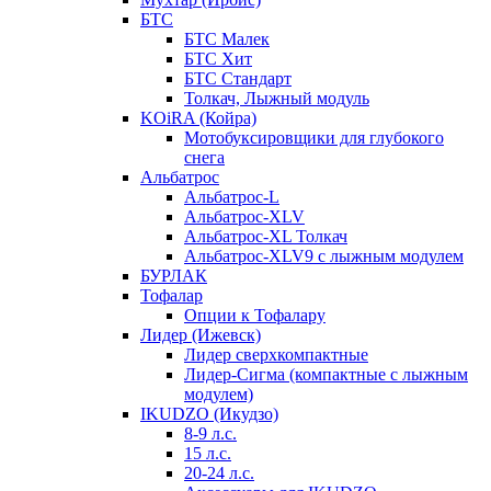
БТС
БТС Малек
БТС Хит
БТС Стандарт
Толкач, Лыжный модуль
KOiRA (Койра)
Мотобуксировщики для глубокого
снега
Альбатрос
Альбатрос-L
Альбатрос-XLV
Альбатрос-XL Толкач
Альбатрос-XLV9 с лыжным модулем
БУРЛАК
Тофалар
Опции к Тофалару
Лидер (Ижевск)
Лидер сверхкомпактные
Лидер-Сигма (компактные с лыжным
модулем)
IKUDZO (Икудзо)
8-9 л.с.
15 л.с.
20-24 л.с.