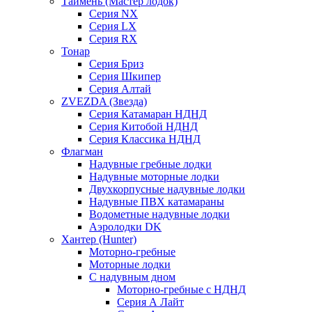
Таймень (Мастер лодок)
Серия NX
Серия LX
Серия RX
Тонар
Серия Бриз
Серия Шкипер
Серия Алтай
ZVEZDA (Звезда)
Серия Катамаран НДНД
Серия Китобой НДНД
Серия Классика НДНД
Флагман
Надувные гребные лодки
Надувные моторные лодки
Двухкорпусные надувные лодки
Надувные ПВХ катамараны
Водометные надувные лодки
Аэролодки DK
Хантер (Hunter)
Моторно-гребные
Моторные лодки
С надувным дном
Моторно-гребные с НДНД
Серия А Лайт