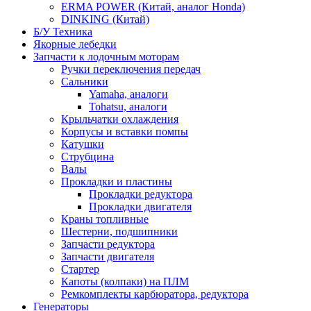
ERMA POWER (Китай, аналог Honda)
DINKING (Китай)
Б/У Техника
Якорные лебедки
Запчасти к лодочным моторам
Ручки переключения передач
Сальники
Yamaha, аналоги
Tohatsu, аналоги
Крыльчатки охлаждения
Корпусы и вставки помпы
Катушки
Струбцина
Валы
Прокладки и пластины
Прокладки редуктора
Прокладки двигателя
Краны топливные
Шестерни, подшипники
Запчасти редуктора
Запчасти двигателя
Стартер
Капоты (колпаки) на ПЛМ
Ремкомплекты карбюратора, редуктора
Генераторы