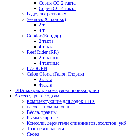
Серия СG 2 такта
Серия СG 4 такта
В других регионах
Seanovo (Сианово)
2 т
4 т
Condor (Кондор)
2 такта
4 такта
Reef Rider (RR)
2 тактные
4 тактные
LAOGEN
Calon Gloria (Галон Глория)
2такта
4такта
ЭВА коврики, аксессуары-производство
Аксессуары к лодкам
Комплектующие для лодок ПВХ
насосы, помпы, огни
Вёсла, транцы
Рымы якорные
Консоли, держатели спиннингов, эхолотов, укб
Транцевые колеса
Якоря